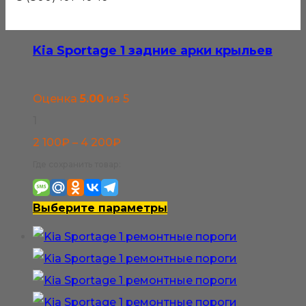
Kia Sportage 1 задние арки крыльев
Оценка
5.00
из 5
1
Диапазон
2 100
₽
–
4 200
₽
цен:
Где сохранить товар:
2
100₽
Этот
Выберите параметры
–
товар
4
имеет
200₽
несколько
вариаций.