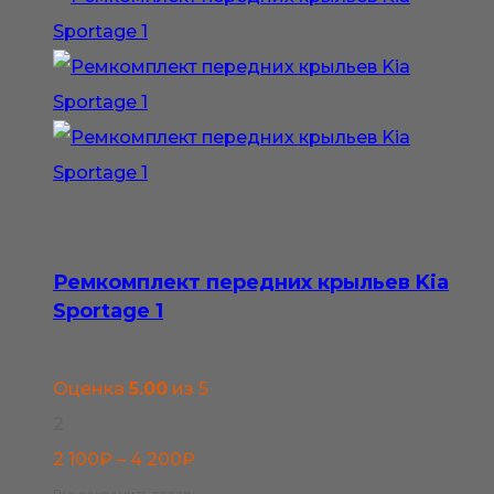
можно
выбрать
на
странице
товара.
Ремкомплект передних крыльев Kia
Sportage 1
Оценка
5.00
из 5
2
Диапазон
2 100
₽
–
4 200
₽
цен: