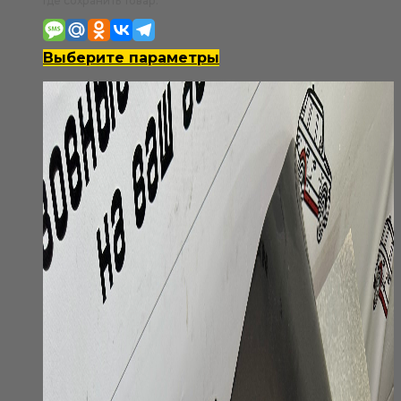
Где сохранить товар:
2
100₽
Этот
Выберите параметры
–
товар
4
имеет
200₽
несколько
вариаций.
Опции
можно
выбрать
на
странице
товара.