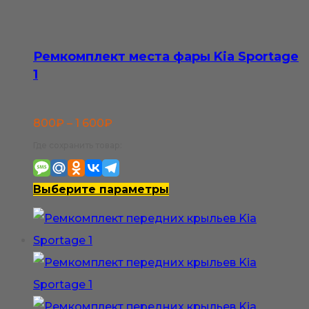
можно
выбрать
на
Ремкомплект места фары Kia Sportage
странице
1
товара.
Диапазон
800
₽
–
1 600
₽
цен:
Где сохранить товар:
800₽
–
Этот
Выберите параметры
1
товар
600₽
имеет
несколько
вариаций.
Опции