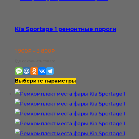
Опции
можно
выбрать
Kia Sportage 1 ремонтные пороги
на
странице
Диапазон
1 900
₽
–
3 800
₽
товара.
цен:
Где сохранить товар:
1
900₽
Этот
Выберите параметры
–
товар
3
имеет
800₽
несколько
вариаций.
Опции