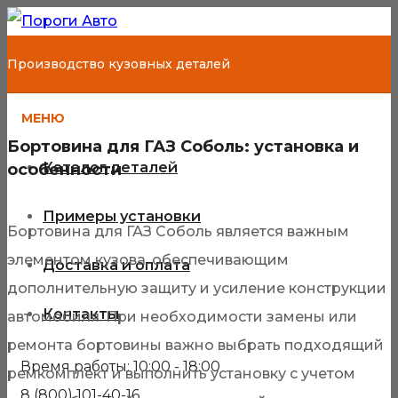
Производство кузовных деталей
МЕНЮ
Бортовина для ГАЗ Соболь: установка и
Каталог деталей
особенности
Примеры установки
Бортовина для ГАЗ Соболь является важным
элементом кузова, обеспечивающим
Доставка и оплата
дополнительную защиту и усиление конструкции
Контакты
автомобиля. При необходимости замены или
ремонта бортовины важно выбрать подходящий
Время работы: 10:00 - 18:00
ремкомплект и выполнить установку с учетом
8 (800) 101-40-16