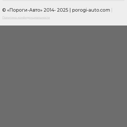
© «Пороги-Авто» 2014- 2025 | porogi-auto.com
|
Политика конфиденциальности
Close
this
modul