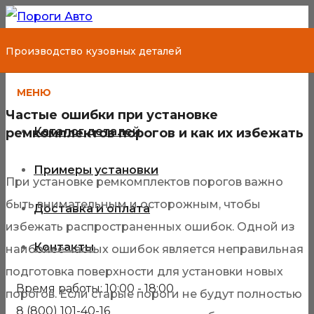
Производство кузовных деталей
МЕНЮ
Частые ошибки при установке
Каталог деталей
ремкомплектов порогов и как их избежать
Примеры установки
При установке ремкомплектов порогов важно
быть внимательным и осторожным, чтобы
Доставка и оплата
избежать распространенных ошибок. Одной из
Контакты
наиболее частых ошибок является неправильная
подготовка поверхности для установки новых
Время работы: 10:00 - 18:00
порогов. Если старые пороги не будут полностью
8 (800) 101-40-16