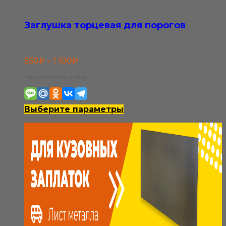
Заглушка торцевая для порогов
Диапазон
550
₽
–
1 100
₽
цен:
Где сохранить товар:
550₽
–
Этот
Выберите параметры
1
товар
100₽
имеет
несколько
вариаций.
Опции
можно
выбрать