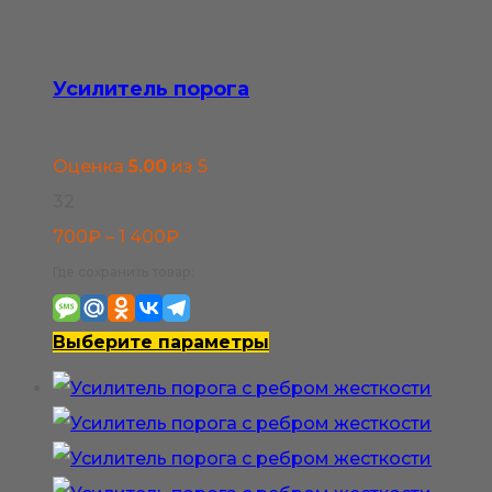
вариаций.
Опции
можно
Усилитель порога
выбрать
на
Оценка
5.00
из 5
странице
32
товара.
Диапазон
700
₽
–
1 400
₽
цен:
Где сохранить товар:
700₽
–
Этот
Выберите параметры
1
товар
400₽
имеет
несколько
вариаций.