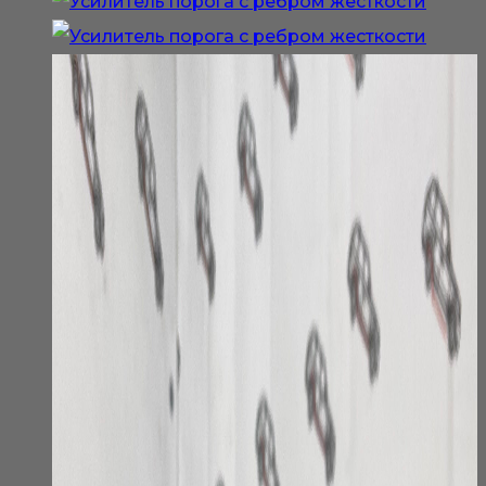
Опции
можно
выбрать
на
странице
товара.