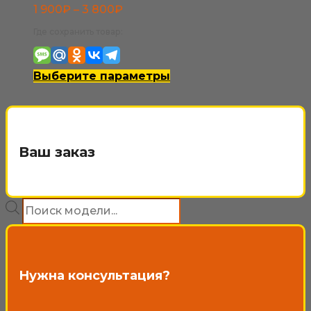
Диапазон
1 900
₽
–
3 800
₽
цен:
Где сохранить товар:
1
900₽
Этот
Выберите параметры
–
товар
3
имеет
800₽
несколько
Ваш заказ
вариаций.
Опции
Поиск
можно
товаров
выбрать
на
Нужна консультация?
странице
товара.