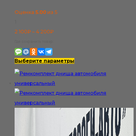
Оценка
5.00
из 5
1
Диапазон
2 100
₽
–
4 200
₽
цен:
Где сохранить товар:
2
100₽
Этот
Выберите параметры
–
товар
4
имеет
200₽
несколько
вариаций.
Опции
можно
выбрать