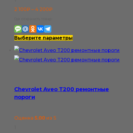
Диапазон
2 100
₽
–
4 200
₽
цен:
Где сохранить товар:
2
100₽
Этот
Выберите параметры
–
товар
4
имеет
200₽
несколько
вариаций.
Опции
Chevrolet Aveo T200 ремонтные
можно
пороги
выбрать
на
Оценка
5.00
из 5
странице
1
товара.