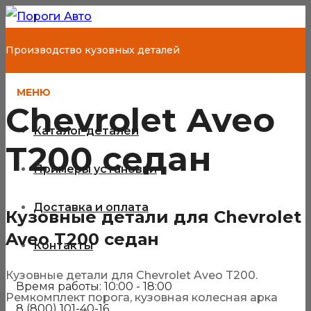
Производство кузовных деталей
МЕНЮ
Chevrolet Aveo
Каталог деталей
T200 седан
Примеры установки
Доставка и оплата
Кузовные детали для Chevrolet
Aveo T200 седан
Контакты
Кузовные детали для Chevrolet Aveo T200.
Время работы: 10:00 - 18:00
Ремкомплект порога, кузовная колесная арка
8 (800) 101-40-16