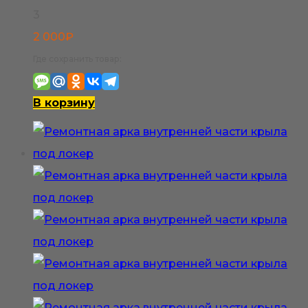
на
3
странице
2 000
₽
товара.
Где сохранить товар:
В корзину