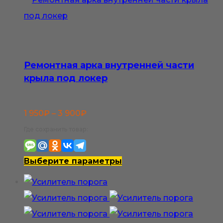
Ремонтная арка внутренней части
крыла под локер
Диапазон
1 950
₽
–
3 900
₽
цен:
Где сохранить товар:
1
950₽
Этот
Выберите параметры
–
товар
3
имеет
900₽
несколько