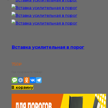
Вставка усилительная в порог
750
₽
Где сохранить товар:
В корзину