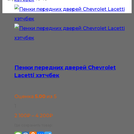
Пенки передних дверей Chevrolet
Lacetti хэтчбек
Оценка
5.00
из 5
1
Диапазон
2 100
₽
–
4 200
₽
цен:
Где сохранить товар: