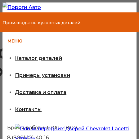
Производство кузовных деталей
МЕНЮ
Chevrolet Lacetti
Каталог деталей
хэтчбек
Примеры установки
Доставка и оплата
Кузовные детали для Chevrolet
Контакты
Lacetti хэтчбек
Время работы: 10:00 - 18:00
8 (800) 101-40-16