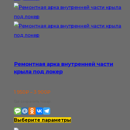
Ремонтная арка внутренней части
крыла под локер
Диапазон
1 950
₽
–
3 900
₽
цен:
Где сохранить товар:
1
950₽
Этот
Выберите параметры
–
товар