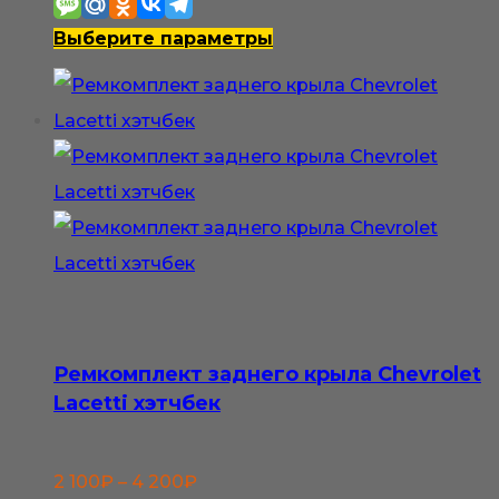
2
100₽
Этот
Выберите параметры
–
товар
4
имеет
200₽
несколько
вариаций.
Опции
можно
выбрать
на
странице
Ремкомплект заднего крыла Chevrolet
товара.
Lacetti хэтчбек
Диапазон
2 100
₽
–
4 200
₽