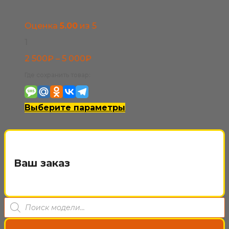
странице
товара.
Оценка
5.00
из 5
1
Диапазон
2 500
₽
–
5 000
₽
цен:
Где сохранить товар:
2
500₽
Этот
Выберите параметры
–
товар
5
имеет
000₽
несколько
Ваш заказ
вариаций.
Опции
Поиск
можно
товаров
выбрать