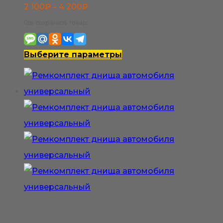
Диапазон
2 100
₽
–
4 200
₽
цен:
Где сохранить товар:
2
100₽
Этот
Выберите параметры
–
товар
4
имеет
200₽
несколько
вариаций.
Опции
можно
выбрать
на
странице
товара.