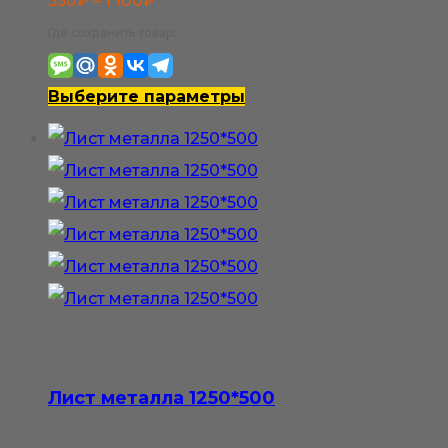
550
₽
–
1 100
₽
цен:
Где сохранить товар:
550₽
–
Этот
Выберите параметры
1
товар
100₽
имеет
несколько
вариаций.
Опции
можно
выбрать
на
странице
Лист металла 1250*500
товара.