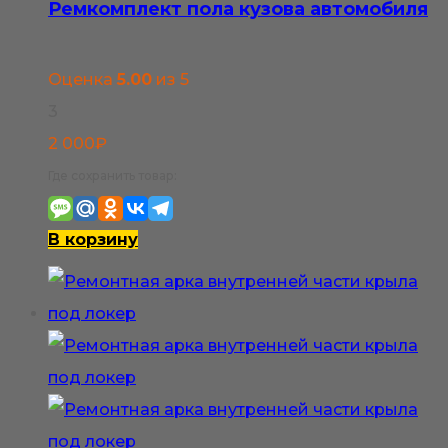
Ремкомплект пола кузова автомобиля
можно
выбрать
Оценка
5.00
из 5
на
3
странице
2 000
₽
товара.
Где сохранить товар:
В корзину