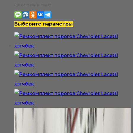
цен:
Где сохранить товар:
2
100₽
Этот
Выберите параметры
–
товар
4
имеет
200₽
несколько
вариаций.
Опции
можно
выбрать
на
странице
товара.