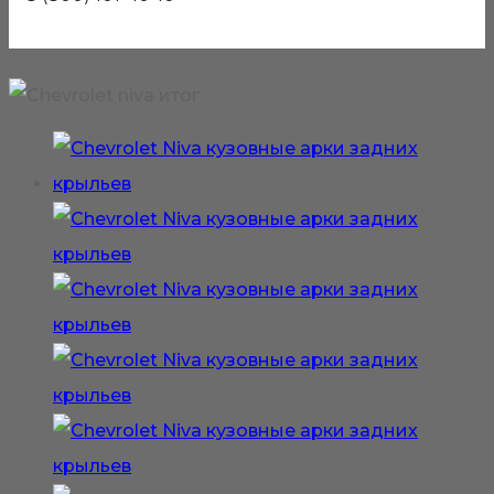
формам оригинального автомобиля Шевроле
Нива.