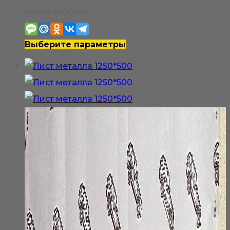
цен:
Где сохранить товар:
550₽
–
Этот
Выберите параметры
1
товар
100₽
имеет
несколько
вариаций.
Опции
можно
выбрать
на
странице
товара.