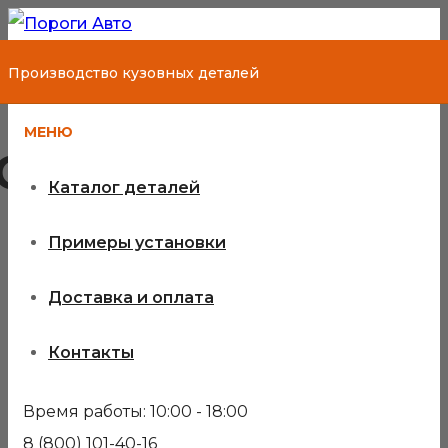
Производство кузовных деталей
МЕНЮ
Chevrolet Niva
Каталог деталей
Примеры установки
Кузовные детали для Chevrolet
Доставка и оплата
Niva
Контакты
Кузовные пороги и ремонтные колесные арки
крыльев для Chevrolet Niva. Ремкомплект порога и
Время работы: 10:00 - 18:00
арки полностью соответствует всем изгибам и
8 (800) 101-40-16