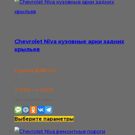
Chevrolet Niva кузовные арки задних
крыльев
Оценка
5.00
из 5
2
Диапазон
2 100
₽
–
4 200
₽
цен:
Где сохранить товар:
2
100₽
Этот
Выберите параметры
–
товар