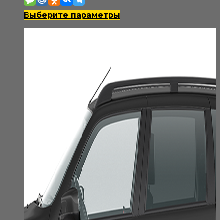
900₽
Этот
Выберите параметры
–
товар
3
имеет
800₽
несколько
вариаций.
Опции
можно
выбрать
на
странице
товара.