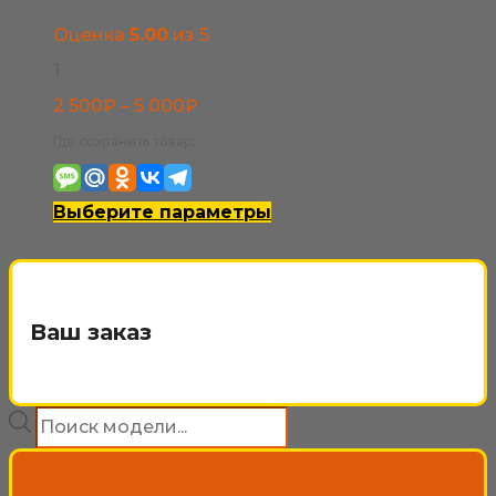
Оценка
5.00
из 5
1
Диапазон
2 500
₽
–
5 000
₽
цен:
Где сохранить товар:
2
500₽
Этот
Выберите параметры
–
товар
5
имеет
000₽
несколько
Ваш заказ
вариаций.
Опции
Поиск
можно
товаров
выбрать
на