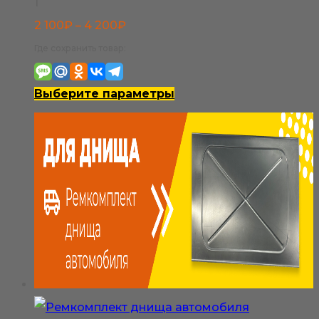
1
Диапазон
2 100
₽
–
4 200
₽
цен:
Где сохранить товар:
2
100₽
Этот
Выберите параметры
–
товар
4
имеет
200₽
несколько
вариаций.
Опции
можно
выбрать
на
странице