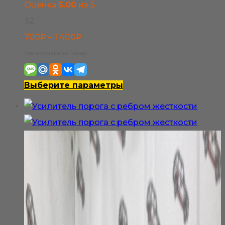
Оценка
5.00
из 5
странице
32
товара.
Диапазон
700
₽
–
1 400
₽
цен:
Где сохранить товар:
700₽
–
Этот
Выберите параметры
1
товар
400₽
имеет
несколько
вариаций.
Опции
можно
выбрать
на