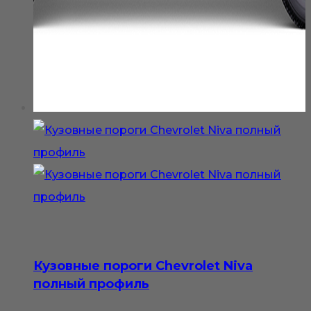
Кузовные пороги Chevrolet Niva
полный профиль