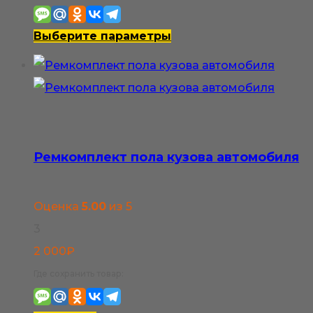
2
500₽
Этот
Выберите параметры
–
товар
3
имеет
800₽
несколько
вариаций.
Опции
Ремкомплект пола кузова автомобиля
можно
выбрать
Оценка
5.00
из 5
на
3
странице
2 000
₽
товара.
Где сохранить товар: