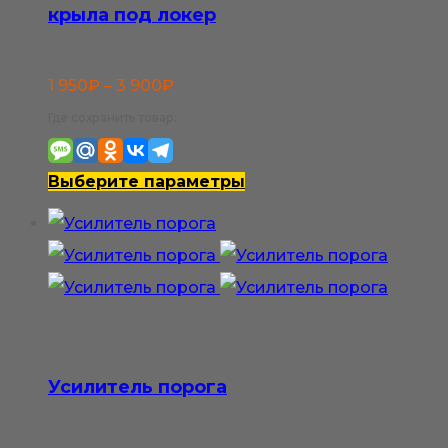
крыла под локер
Диапазон
1 950
₽
–
3 900
₽
цен:
Где сохранить товар:
1
950₽
Этот
Выберите параметры
–
товар
3
имеет
900₽
несколько
вариаций.
Опции
можно
Усилитель порога
выбрать
на