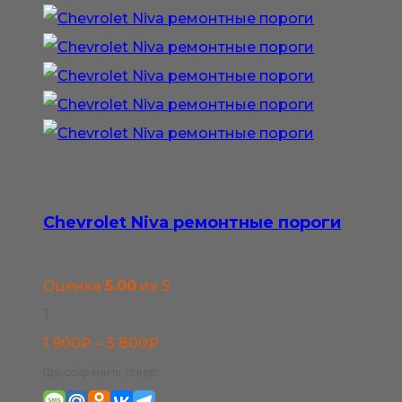
4
имеет
200₽
несколько
вариаций.
Опции
можно
выбрать
на
странице
Chevrolet Niva ремонтные пороги
товара.
Оценка
5.00
из 5
1
Диапазон
1 900
₽
–
3 800
₽
цен:
Где сохранить товар:
1