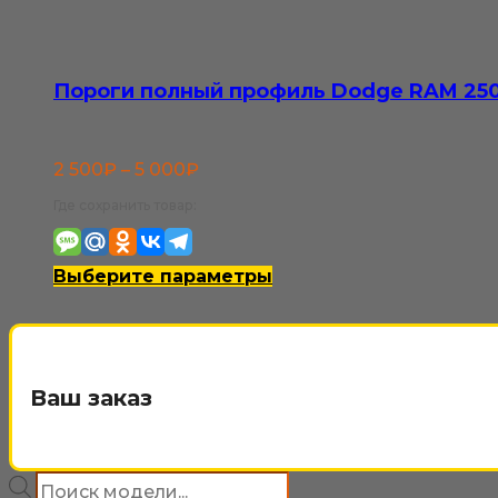
800₽
несколько
вариаций.
Опции
Пороги полный профиль Dodge RAM 250
можно
выбрать
Диапазон
2 500
₽
–
5 000
₽
на
цен:
Где сохранить товар:
странице
2
товара.
500₽
Этот
Выберите параметры
–
товар
5
имеет
000₽
несколько
Ваш заказ
вариаций.
Опции
Поиск
можно