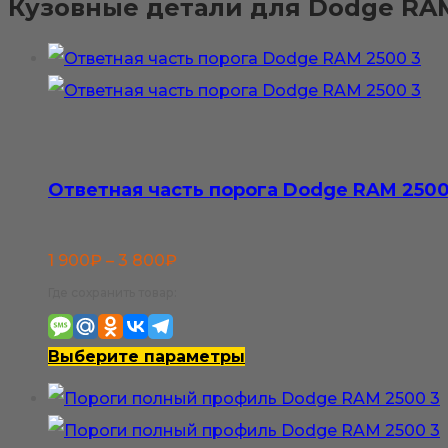
Кузовные детали для Dodge RAM
Ответная часть порога Dodge RAM 2500
Диапазон
1 900
₽
–
3 800
₽
цен:
Где сохранить товар:
1
900₽
Этот
Выберите параметры
–
товар
3
имеет