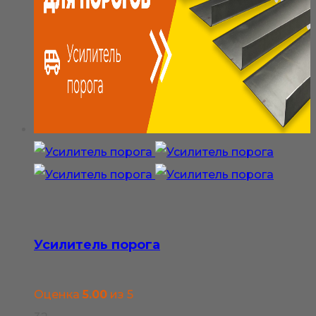
900₽
несколько
вариаций.
Опции
можно
выбрать
на
странице
товара.
Усилитель порога
Оценка
5.00
из 5