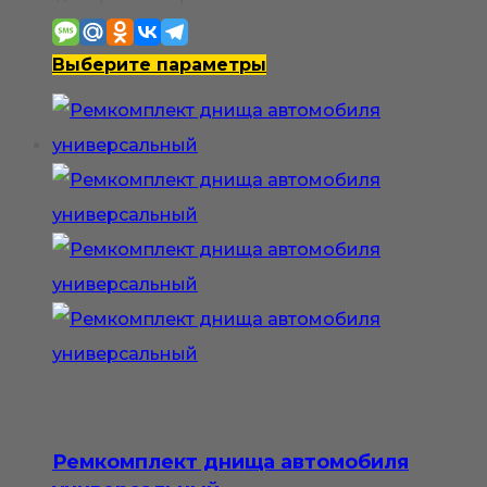
2
100₽
Этот
Выберите параметры
–
товар
4
имеет
200₽
несколько
вариаций.
Опции
можно
выбрать
на
странице
товара.
Ремкомплект днища автомобиля