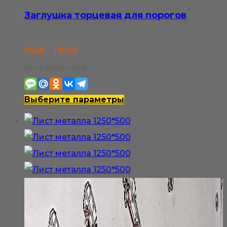
Заглушка торцевая для порогов
Диапазон
550
₽
–
1 100
₽
цен:
Где сохранить товар:
550₽
–
Этот
Выберите параметры
1
товар
100₽
имеет
несколько
вариаций.
Опции
можно
выбрать