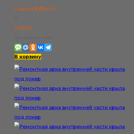
выбрать
Оценка
5.00
из 5
на
3
странице
2 000
₽
товара.
Где сохранить товар:
В корзину