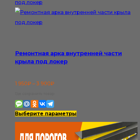
Ремонтная арка внутренней части
крыла под локер
Диапазон
1 950
₽
–
3 900
₽
цен:
Где сохранить товар:
1
950₽
Этот
Выберите параметры
–
товар
3
имеет