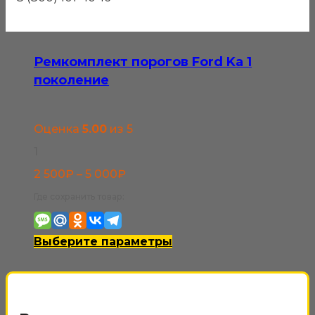
Ремкомплект порогов Ford Ka 1
поколение
Оценка
5.00
из 5
1
Диапазон
2 500
₽
–
5 000
₽
цен:
Где сохранить товар:
2
500₽
Этот
Выберите параметры
–
товар
5
имеет
000₽
несколько