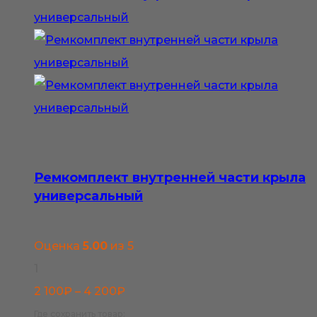
Ремкомплект внутренней части крыла
универсальный
Оценка
5.00
из 5
1
Диапазон
2 100
₽
–
4 200
₽
цен:
Где сохранить товар: