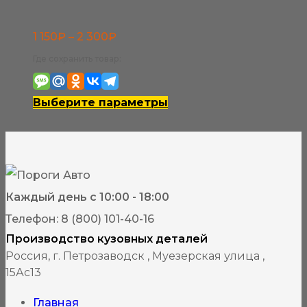
товара.
Диапазон
1 150
₽
–
2 300
₽
цен:
Где сохранить товар:
1
150₽
Этот
Выберите параметры
–
товар
2
имеет
300₽
несколько
вариаций.
Каждый день с 10:00 - 18:00
Опции
Телефон: 8 (800) 101-40-16
можно
Производство кузовных деталей
выбрать
Россия, г. Петрозаводск , Муезерская улица ,
15Ас13
на
странице
Главная