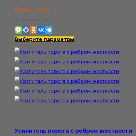
32
Диапазон
700
₽
–
1 400
₽
цен:
Где сохранить товар:
700₽
–
Этот
Выберите параметры
1
товар
400₽
имеет
несколько
вариаций.
Опции
можно
выбрать
на
странице
Усилитель порога с ребром жесткости