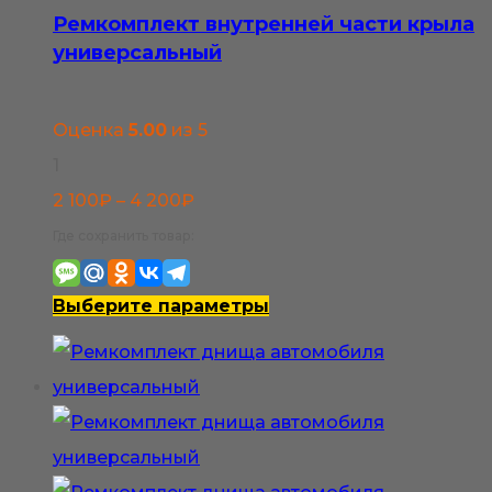
Ремкомплект внутренней части крыла
универсальный
Оценка
5.00
из 5
1
Диапазон
2 100
₽
–
4 200
₽
цен:
Где сохранить товар:
2
100₽
Этот
Выберите параметры
–
товар
4
имеет
200₽
несколько
вариаций.
Опции