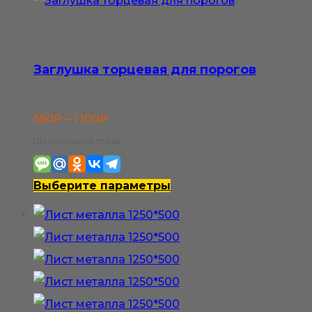
Заглушка торцевая для порогов
Диапазон
550
₽
–
1 100
₽
цен:
Где сохранить товар:
550₽
–
Этот
Выберите параметры
1
товар
100₽
имеет
несколько
вариаций.
Опции