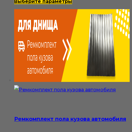
500₽
Этот
Выберите параметры
–
товар
3
имеет
800₽
несколько
вариаций.
Опции
можно
выбрать
на
странице
товара.
Ремкомплект пола кузова автомобиля