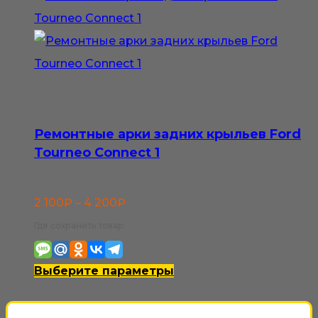
вариаций.
Опции
можно
выбрать
на
странице
Ремонтные арки задних крыльев Ford
товара.
Tourneo Connect 1
Диапазон
2 100
₽
–
4 200
₽
цен:
Где сохранить товар:
2
100₽
Этот
Выберите параметры
–
товар
4
имеет