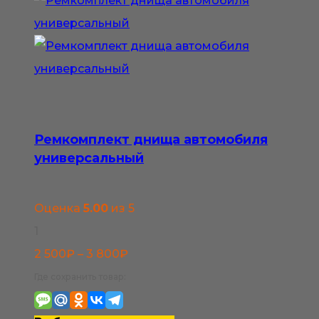
можно
выбрать
на
странице
товара.
Ремкомплект днища автомобиля
универсальный
Оценка
5.00
из 5
1
Диапазон
2 500
₽
–
3 800
₽
цен:
Где сохранить товар:
2