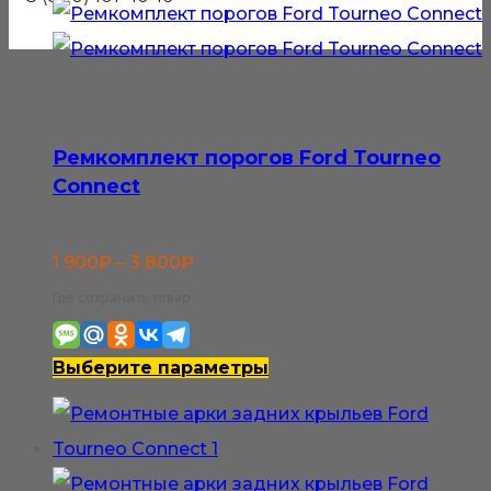
Ремкомплект порогов Ford Tourneo
Connect
Диапазон
1 900
₽
–
3 800
₽
цен:
Где сохранить товар:
1
900₽
Этот
Выберите параметры
–
товар
3
имеет
800₽
несколько