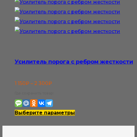
вариаций.
Опции
можно
выбрать
на
странице
Усилитель порога с ребром жесткости
товара.
Диапазон
1 150
₽
–
2 300
₽
цен:
Где сохранить товар:
1
150₽
Этот
Выберите параметры
–
товар
2
имеет