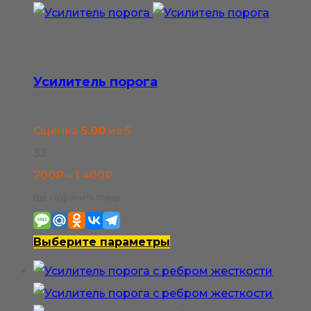
900₽
несколько
вариаций.
Опции
можно
Усилитель порога
выбрать
на
Оценка
5.00
из 5
странице
32
товара.
Диапазон
700
₽
–
1 400
₽
цен:
Где сохранить товар:
700₽
–
Этот
Выберите параметры
1
товар
400₽
имеет
несколько