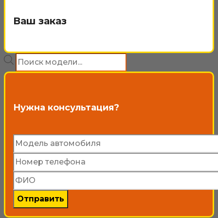
200₽
несколько
Ваш заказ
вариаций.
Опции
Поиск
можно
товаров
выбрать
на
Нужна консультация?
странице
товара.