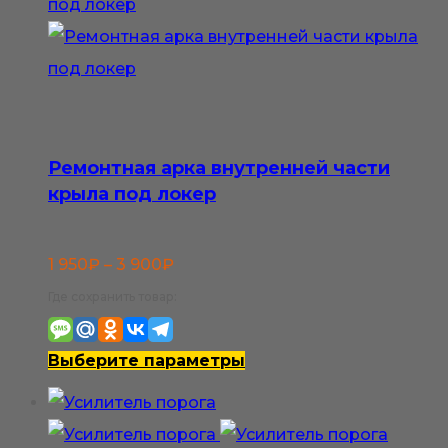
Ремонтная арка внутренней части
крыла под локер
Диапазон
1 950
₽
–
3 900
₽
цен:
Где сохранить товар:
1
950₽
Этот
Выберите параметры
–
товар
3
имеет