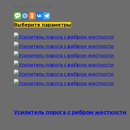
цен:
Где сохранить товар:
700₽
–
Этот
Выберите параметры
1
товар
400₽
имеет
несколько
вариаций.
Опции
можно
выбрать
на
странице
Усилитель порога с ребром жесткости
товара.