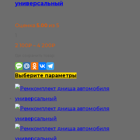
универсальный
Оценка
5.00
из 5
1
Диапазон
2 100
₽
–
4 200
₽
цен:
Где сохранить товар:
2
100₽
Этот
Выберите параметры
–
товар
4
имеет
200₽
несколько
вариаций.
Опции
можно