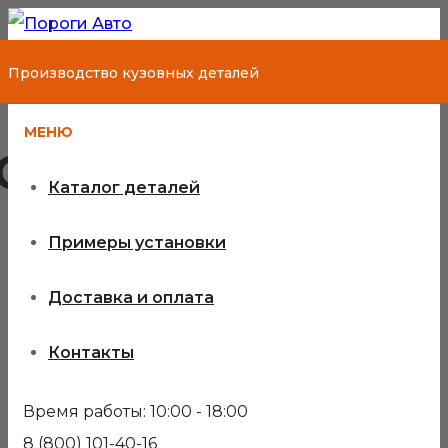
Производство кузовных деталей
МЕНЮ
Great Wall
Каталог деталей
Примеры установки
Кузовные детали для Great
Доставка и оплата
Wall
Контакты
Ремонтные пороги, колесная арка крыла и другие
детали для кузовных работ на автомобиль Great
Время работы: 10:00 - 18:00
Wall. По замерам, сделанным на оригинале
8 (800) 101-40-16