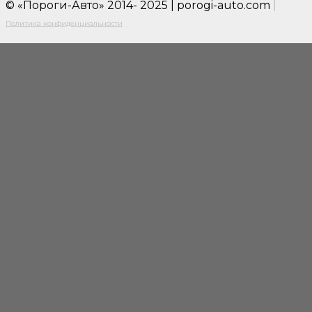
© «Пороги-Авто» 2014- 2025 | porogi-auto.com
|
Политика конфиденциальности
Close
this
modul