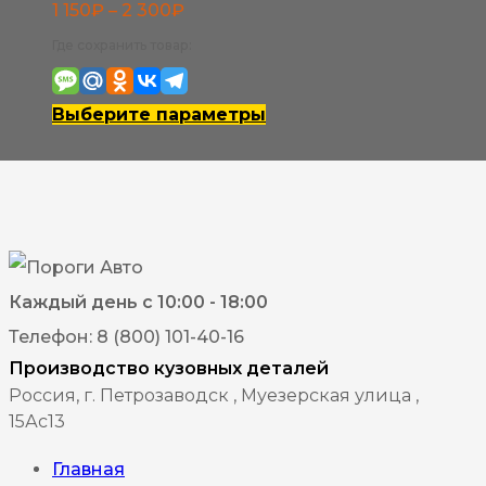
Диапазон
1 150
₽
–
2 300
₽
цен:
Где сохранить товар:
1
150₽
Этот
Выберите параметры
–
товар
2
имеет
300₽
несколько
вариаций.
Опции
Каждый день с 10:00 - 18:00
можно
Телефон: 8 (800) 101-40-16
выбрать
Производство кузовных деталей
на
Россия, г. Петрозаводск , Муезерская улица ,
15Ас13
странице
товара.
Главная