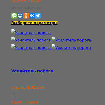
Диапазон
1 950
₽
–
3 900
₽
цен:
Где сохранить товар:
1
950₽
Этот
Выберите параметры
–
товар
3
имеет
900₽
несколько
вариаций.
Опции
можно
Усилитель порога
выбрать
на
Оценка
5.00
из 5
странице
32
товара.
Диапазон
700
₽
–
1 400
₽