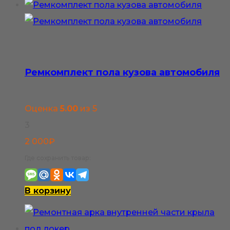
3
имеет
800₽
несколько
вариаций.
Опции
Ремкомплект пола кузова автомобиля
можно
выбрать
Оценка
5.00
из 5
на
3
странице
2 000
₽
товара.
Где сохранить товар:
В корзину