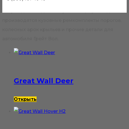
кузова автомобиля производится замена
поврежденной детали кузова. В цеху завода
производятся кузовные ремкомплекты порогов,
колесных арок крыльев и прочие детали для
автомобиля Грейт Вол.
Great Wall Deer
Открыть