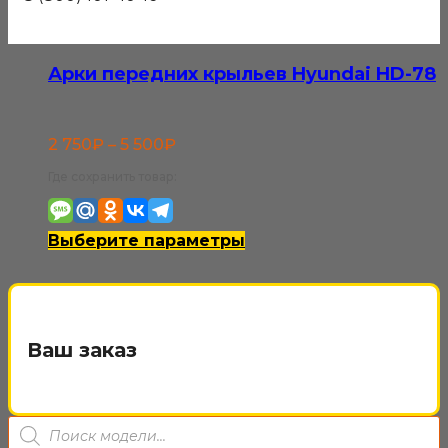
Арки передних крыльев Hyundai HD-78
Диапазон
2 750
₽
–
5 500
₽
цен:
Где сохранить товар:
2
750₽
Этот
Выберите параметры
–
товар
5
имеет
500₽
несколько
Ваш заказ
вариаций.
Опции
Поиск
можно
товаров