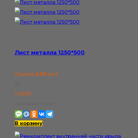
Опции
можно
выбрать
на
странице
Лист металла 1250*500
товара.
Оценка
5.00
из 5
15
1 300
₽
Где сохранить товар:
В корзину