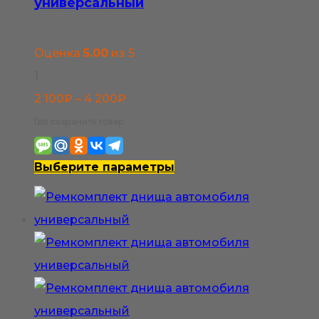
универсальный
Оценка
5.00
из 5
1
Диапазон
2 100
₽
–
4 200
₽
цен:
Где сохранить товар:
2
100₽
Этот
Выберите параметры
–
товар
4
имеет
200₽
несколько
вариаций.
Опции
можно