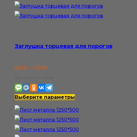
Заглушка торцевая для порогов
Диапазон
550
₽
–
1 100
₽
цен:
Где сохранить товар:
550₽
–
Этот
Выберите параметры
1
товар
100₽
имеет
несколько
вариаций.