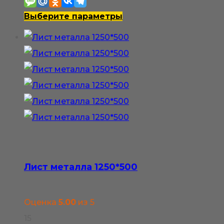
–
Этот
Выберите параметры
1
товар
100₽
имеет
несколько
вариаций.
Опции
можно
выбрать
на
странице
Лист металла 1250*500
товара.
Оценка
5.00
из 5
15