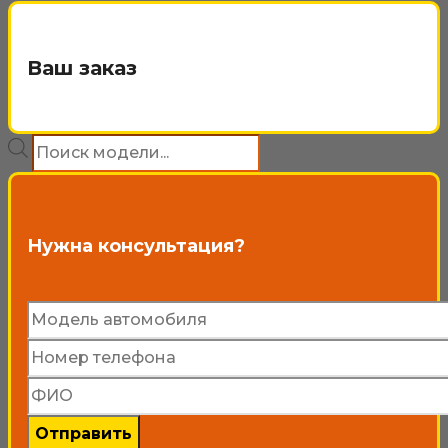
4
имеет
200₽
несколько
Ваш заказ
вариаций.
Опции
Поиск
можно
товаров
выбрать
на
Нужна консультация?
странице
товара.