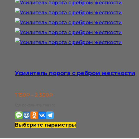
несколько
вариаций.
Опции
можно
выбрать
на
странице
Усилитель порога с ребром жесткости
товара.
Диапазон
1 150
₽
–
2 300
₽
цен:
Где сохранить товар:
1
150₽
Этот
Выберите параметры
–
товар