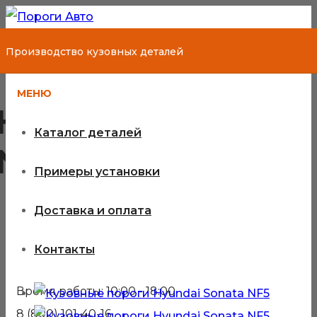
Производство кузовных деталей
МЕНЮ
Hyundai Sonata
Каталог деталей
NF5
Примеры установки
Доставка и оплата
Кузовные детали для Hyundai
Контакты
Sonata NF5
Время работы: 10:00 - 18:00
8 (800) 101-40-16