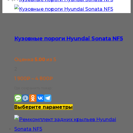
Кузовные пороги Hyundai Sonata NF5
Оценка
5.00
из 5
2
Диапазон
1 900
₽
–
4 800
₽
цен:
Где сохранить товар:
1
900₽
Этот
Выберите параметры
–
товар
4
имеет