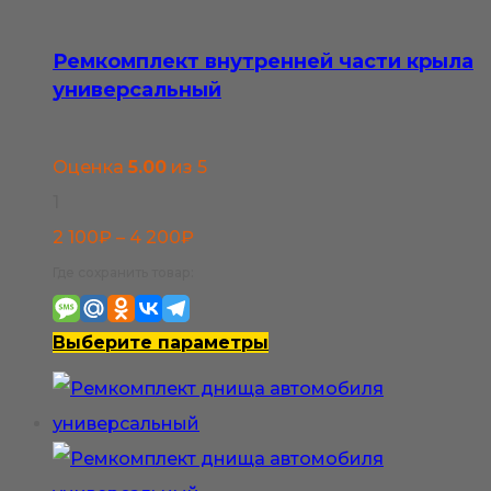
Ремкомплект внутренней части крыла
универсальный
Оценка
5.00
из 5
1
Диапазон
2 100
₽
–
4 200
₽
цен:
Где сохранить товар:
2
100₽
Этот
Выберите параметры
–
товар
4
имеет
200₽
несколько
вариаций.