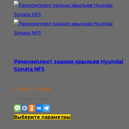
800₽
несколько
вариаций.
Опции
можно
выбрать
на
странице
Ремкомплект задних крыльев Hyundai
товара.
Sonata NF5
Диапазон
2 100
₽
–
4 200
₽
цен:
Где сохранить товар:
2
100₽
Этот
Выберите параметры
–
товар