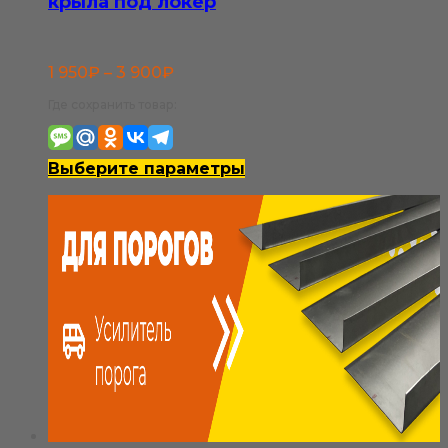
крыла под локер
Диапазон
1 950
₽
–
3 900
₽
цен:
Где сохранить товар:
1
950₽
Этот
Выберите параметры
–
товар
3
имеет
900₽
несколько
вариаций.
Опции
можно
выбрать
на