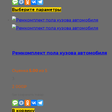
2
500₽
Этот
Выберите параметры
–
товар
3
имеет
800₽
несколько
вариаций.
Опции
Ремкомплект пола кузова автомобиля
можно
выбрать
Оценка
5.00
из 5
на
3
странице
2 000
₽
товара.
Где сохранить товар:
В корзину