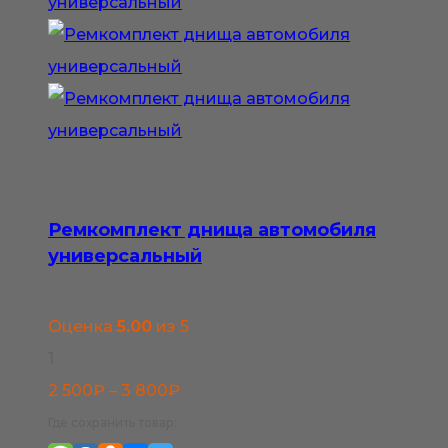
Опции
можно
выбрать
на
странице
товара.
Ремкомплект днища автомобиля
универсальный
Оценка
5.00
из 5
1
Диапазон
2 500
₽
–
3 800
₽
цен:
Где сохранить товар: