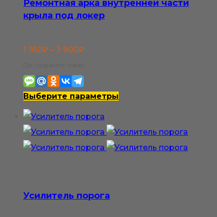
Ремонтная арка внутренней части
крыла под локер
Диапазон
1 950
₽
–
3 900
₽
цен:
Где сохранить товар:
1
950₽
Этот
Выберите параметры
–
товар
3
имеет
900₽
несколько
вариаций.
Опции
можно
Усилитель порога
выбрать