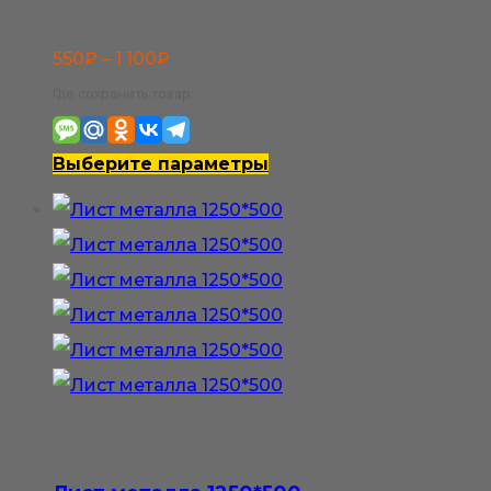
Диапазон
550
₽
–
1 100
₽
цен:
Где сохранить товар:
550₽
–
Этот
Выберите параметры
1
товар
100₽
имеет
несколько
вариаций.
Опции
можно
выбрать
на
странице