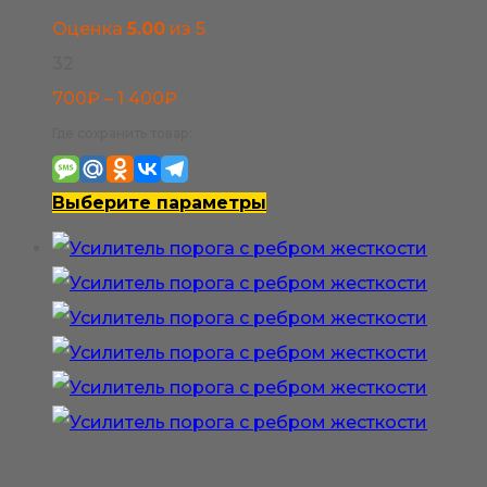
на
Оценка
5.00
из 5
странице
32
товара.
Диапазон
700
₽
–
1 400
₽
цен:
Где сохранить товар:
700₽
–
Этот
Выберите параметры
1
товар
400₽
имеет
несколько
вариаций.
Опции
можно
выбрать
на