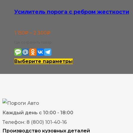
странице
Усилитель порога с ребром жесткости
товара.
Диапазон
1 150
₽
–
2 300
₽
цен:
Где сохранить товар:
1
150₽
Этот
Выберите параметры
–
товар
2
имеет
300₽
несколько
вариаций.
Опции
Каждый день с 10:00 - 18:00
можно
Телефон: 8 (800) 101-40-16
выбрать
Производство кузовных деталей