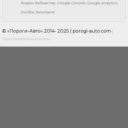
Яндекс Вебмастер, Google Console, Google Analytics,
JivoSite, Вконтакте
© «Пороги-Авто» 2014- 2025 | porogi-auto.com
|
Политика конфиденциальности
Close
this
modul