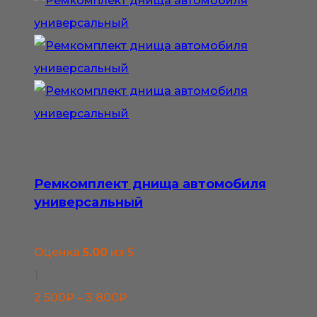
вариаций.
Опции
можно
выбрать
на
странице
товара.
Ремкомплект днища автомобиля
универсальный
Оценка
5.00
из 5
1
Диапазон
2 500
₽
–
3 800
₽