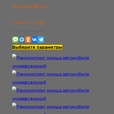
Оценка
5.00
из 5
1
Диапазон
2 100
₽
–
4 200
₽
цен:
Где сохранить товар:
2
100₽
Этот
Выберите параметры
–
товар
4
имеет
200₽
несколько
вариаций.
Опции
можно
выбрать
на