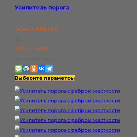
можно
Усилитель порога
выбрать
на
Оценка
5.00
из 5
странице
32
товара.
Диапазон
700
₽
–
1 400
₽
цен:
Где сохранить товар:
700₽
–
Этот
Выберите параметры
1
товар
400₽
имеет
несколько
вариаций.
Опции
можно