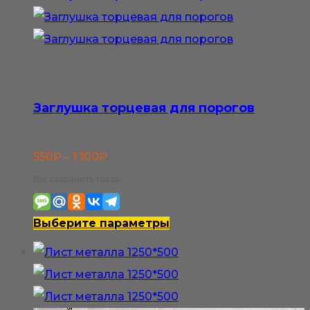
Заглушка торцевая для порогов
Диапазон
550
₽
–
1 100
₽
цен:
Где сохранить товар:
550₽
–
Этот
Выберите параметры
1
товар
100₽
имеет
несколько