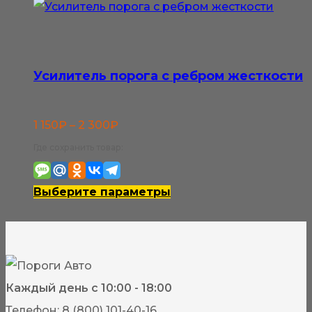
выбрать
на
странице
Усилитель порога с ребром жесткости
товара.
Диапазон
1 150
₽
–
2 300
₽
цен:
Где сохранить товар:
1
150₽
Этот
Выберите параметры
–
товар
2
имеет
300₽
несколько
вариаций.
Каждый день с 10:00 - 18:00
Опции
Телефон: 8 (800) 101-40-16