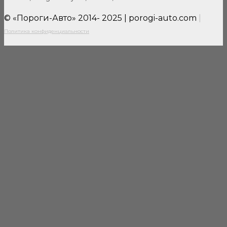
© «Пороги-Авто» 2014- 2025 | porogi-auto.com
|
Политика конфиденциальности
Close
this
modul