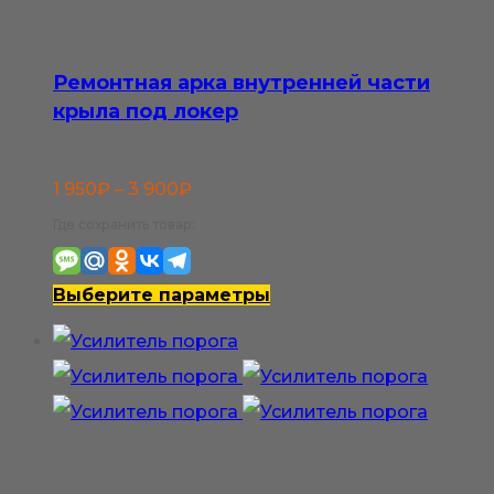
Ремонтная арка внутренней части
крыла под локер
Диапазон
1 950
₽
–
3 900
₽
цен:
Где сохранить товар:
1
950₽
Этот
Выберите параметры
–
товар
3
имеет
900₽
несколько
вариаций.
Опции