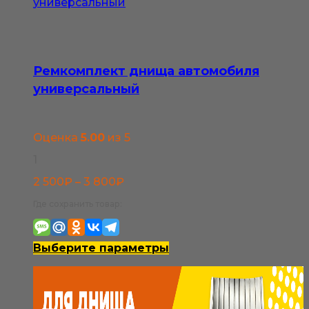
странице
товара.
Ремкомплект днища автомобиля
универсальный
Оценка
5.00
из 5
1
Диапазон
2 500
₽
–
3 800
₽
цен:
Где сохранить товар:
2
500₽
Этот
Выберите параметры
–
товар
3
имеет