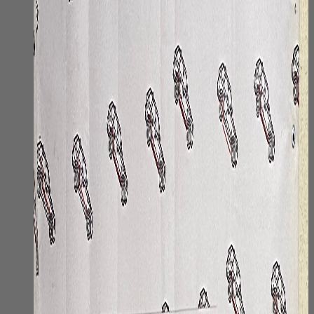
вариаций.
Опции
можно
выбрать
на
странице
товара.