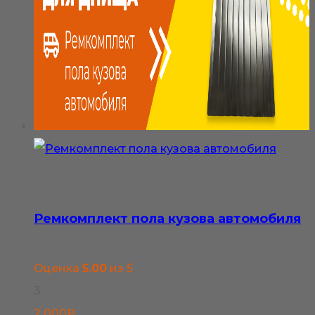
800₽
несколько
вариаций.
Опции
можно
выбрать
на
странице
товара.
Ремкомплект пола кузова автомобиля
Оценка
5.00
из 5
3
2 000
₽