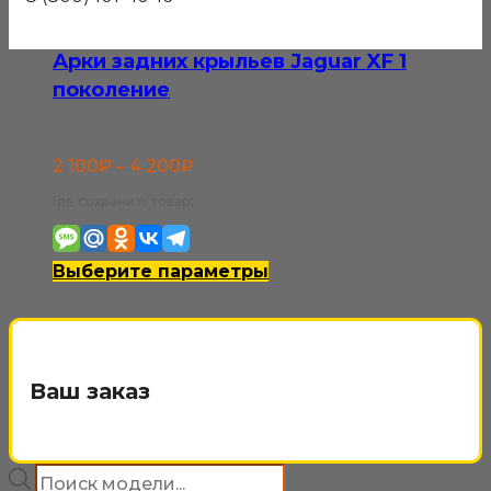
Арки задних крыльев Jaguar XF 1
поколение
Диапазон
2 100
₽
–
4 200
₽
цен:
Где сохранить товар:
2
100₽
Этот
Выберите параметры
–
товар
4
имеет
200₽
несколько
Ваш заказ
вариаций.
Опции
Поиск
можно