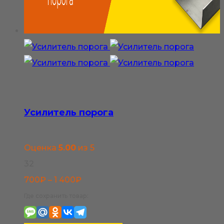
выбрать
на
странице
товара.
Усилитель порога
Оценка
5.00
из 5
32
Диапазон
700
₽
–
1 400
₽
цен:
Где сохранить товар:
700₽