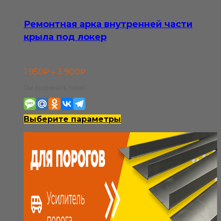
Ремонтная арка внутренней части
крыла под локер
Диапазон
1 950
₽
–
3 900
₽
цен:
Где сохранить товар:
1
950₽
Этот
Выберите параметры
–
товар
3
имеет
900₽
несколько
вариаций.
Опции
можно