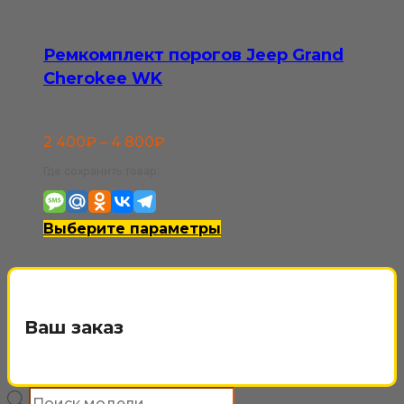
Ремкомплект порогов Jeep Grand
Cherokee WK
Диапазон
2 400
₽
–
4 800
₽
цен:
Где сохранить товар:
2
400₽
Этот
Выберите параметры
–
товар
4
имеет
800₽
несколько
Ваш заказ
вариаций.
Опции
Поиск
можно