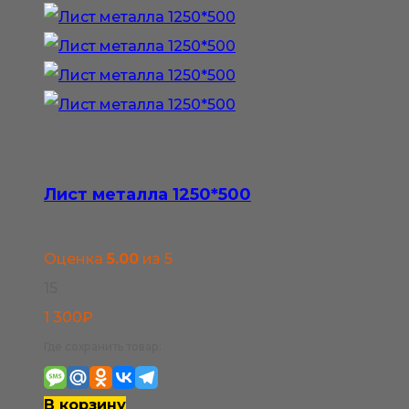
несколько
вариаций.
Опции
можно
выбрать
на
странице
Лист металла 1250*500
товара.
Оценка
5.00
из 5
15
1 300
₽
Где сохранить товар:
В корзину