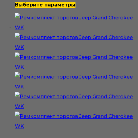
500₽
Этот
Выберите параметры
–
товар
3
имеет
000₽
несколько
вариаций.
Опции
можно
выбрать
на
странице
товара.