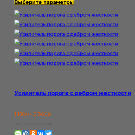
–
Этот
Выберите параметры
1
товар
400₽
имеет
несколько
вариаций.
Опции
можно
выбрать
на
странице
Усилитель порога с ребром жесткости
товара.
Диапазон
1 150
₽
–
2 300
₽
цен:
Где сохранить товар:
1