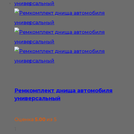
4
имеет
200₽
несколько
вариаций.
Опции
можно
выбрать
на
странице
товара.
Ремкомплект днища автомобиля
универсальный
Оценка
5.00
из 5
1