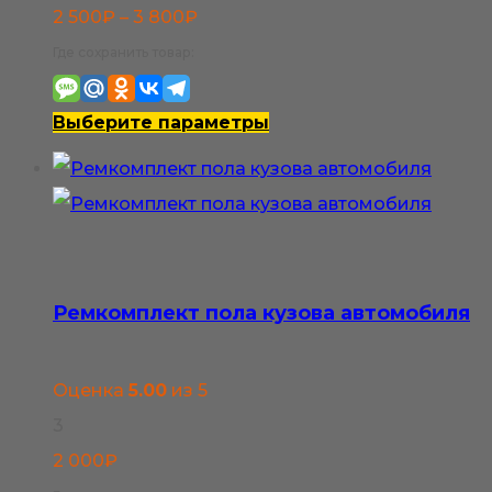
Диапазон
2 500
₽
–
3 800
₽
цен:
Где сохранить товар:
2
500₽
Этот
Выберите параметры
–
товар
3
имеет
800₽
несколько
вариаций.
Опции
Ремкомплект пола кузова автомобиля
можно
выбрать
Оценка
5.00
из 5
на
3
странице
2 000
₽
товара.