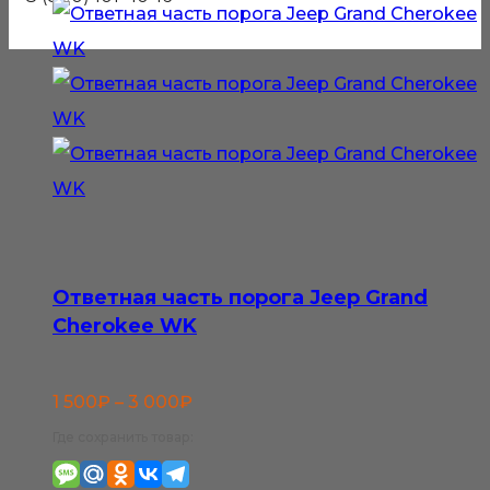
Ответная часть порога Jeep Grand
Cherokee WK
Диапазон
1 500
₽
–
3 000
₽
цен:
Где сохранить товар:
1