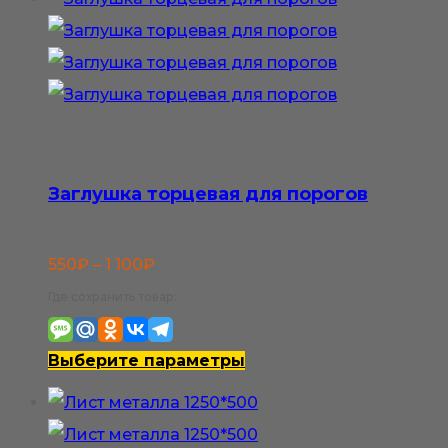
Заглушка торцевая для порогов
Диапазон
550
₽
–
1 100
₽
цен:
Где сохранить товар:
550₽
–
Этот
Выберите параметры
1
товар
100₽
имеет