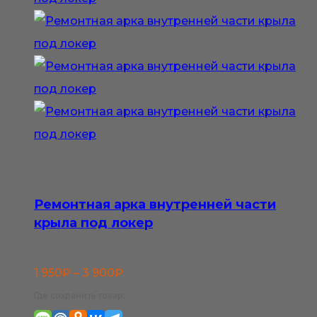
Ремонтная арка внутренней части
крыла под локер
Диапазон
1 950
₽
–
3 900
₽
цен:
Где сохранить товар: