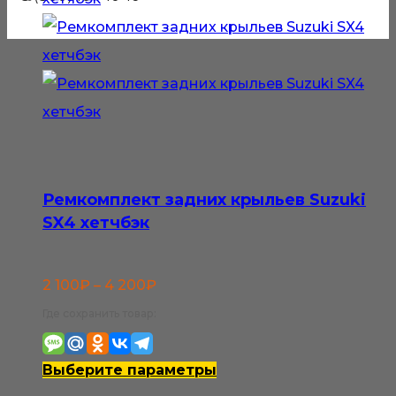
Ремкомплект задних крыльев Suzuki
SX4 хетчбэк
Диапазон
2 100
₽
–
4 200
₽
цен:
Где сохранить товар:
2
100₽
Этот
Выберите параметры