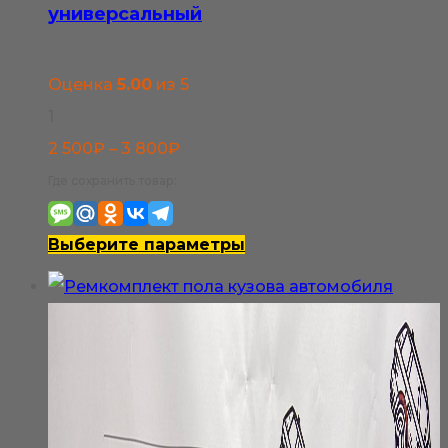
универсальный
Оценка
5.00
из 5
1
Диапазон
2 500
₽
–
3 800
₽
цен:
Где сохранить товар:
2
500₽
Этот
Выберите параметры
–
товар
3
имеет
800₽
несколько
вариаций.
Опции
можно