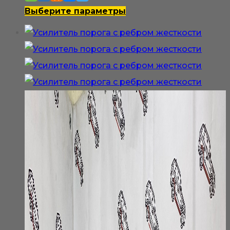
–
Этот
Выберите параметры
1
товар
400₽
имеет
несколько
вариаций.
Опции
можно
выбрать
на
странице
товара.