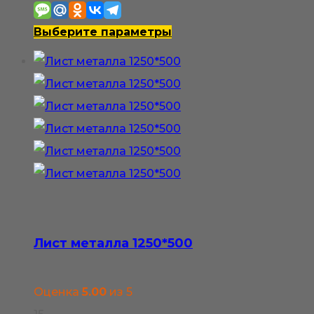
550₽
–
Этот
Выберите параметры
1
товар
100₽
имеет
несколько
вариаций.
Опции
можно
выбрать
на
странице
Лист металла 1250*500
товара.
Оценка
5.00
из 5