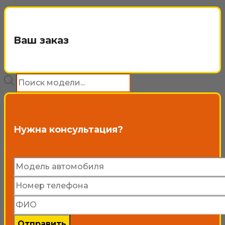
–
товар
4
имеет
200₽
несколько
Ваш заказ
вариаций.
Опции
Поиск
можно
товаров
выбрать
на
Нужна консультация?
странице
товара.