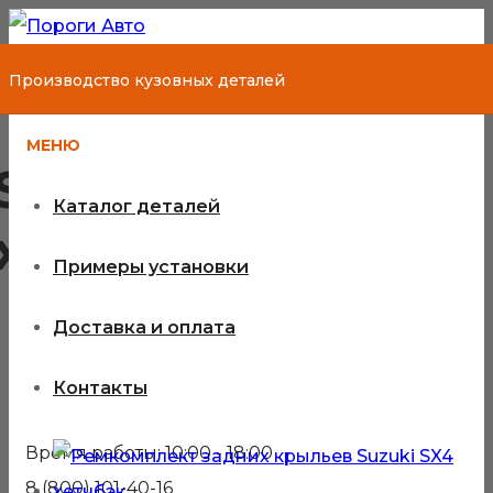
Производство кузовных деталей
МЕНЮ
Suzuki SX4
Каталог деталей
хетчбэк
Примеры установки
Доставка и оплата
Кузовные детали для Suzuki
Контакты
SX4 хетчбэк
Время работы: 10:00 - 18:00
8 (800) 101-40-16