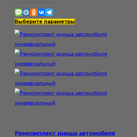
цен:
Где сохранить товар:
2
100₽
Этот
Выберите параметры
–
товар
4
имеет
200₽
несколько
вариаций.
Опции
можно
выбрать
на
странице
товара.
Ремкомплект днища автомобиля