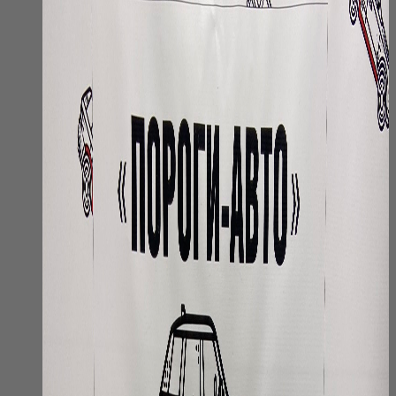
выбрать
на
странице
товара.