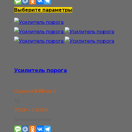
1
950₽
Этот
Выберите параметры
–
товар
3
имеет
900₽
несколько
вариаций.
Опции
можно
Усилитель порога
выбрать
на
Оценка
5.00
из 5
странице
32
товара.
Диапазон
700
₽
–
1 400
₽
цен:
Где сохранить товар:
700₽