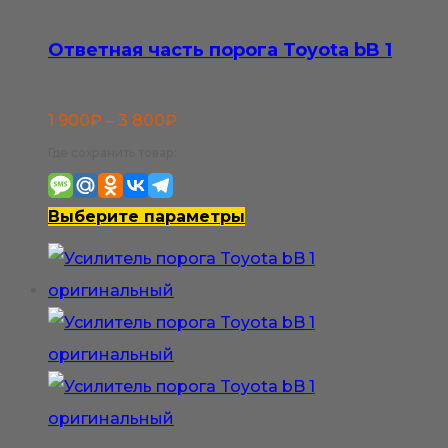
можно
выбрать
Ответная часть порога Toyota bB 1
на
странице
Диапазон
1 900
₽
–
3 800
₽
товара.
цен:
Где сохранить товар:
1
900₽
Этот
Выберите параметры
–
товар
3
имеет
800₽
несколько
вариаций.
Опции
можно
выбрать