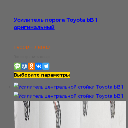
на
странице
Усилитель порога Toyota bB 1
товара.
оригинальный
Диапазон
1 900
₽
–
3 800
₽
цен:
Где сохранить товар:
1
900₽
Этот
Выберите параметры
–
товар
3
имеет
800₽
несколько
вариаций.
Опции