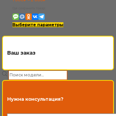
цен:
Где сохранить товар:
1
000₽
Этот
Выберите параметры
–
товар
2
имеет
000₽
несколько
Ваш заказ
вариаций.
Опции
Поиск
можно
товаров
выбрать
на
Нужна консультация?
странице
товара.