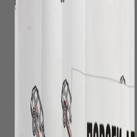
можно
выбрать
на
странице
товара.