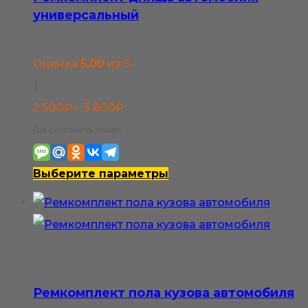
универсальный
Оценка
5.00
из 5
1
Диапазон
2 500
₽
–
3 800
₽
цен:
Где сохранить товар:
2
500₽
Этот
Выберите параметры
–
товар
3
имеет
800₽
несколько
вариаций.
Опции
Ремкомплект пола кузова автомобиля
можно