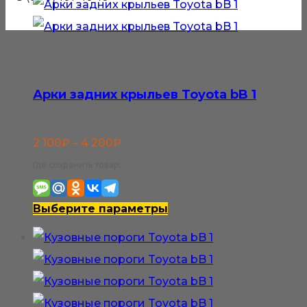
Арки задних крыльев Toyota bB 1
Диапазон
2 100
₽
–
4 200
₽
цен:
Где сохранить товар:
2
100₽
Этот
Выберите параметры
–
товар
4
имеет
200₽
несколько
вариаций.