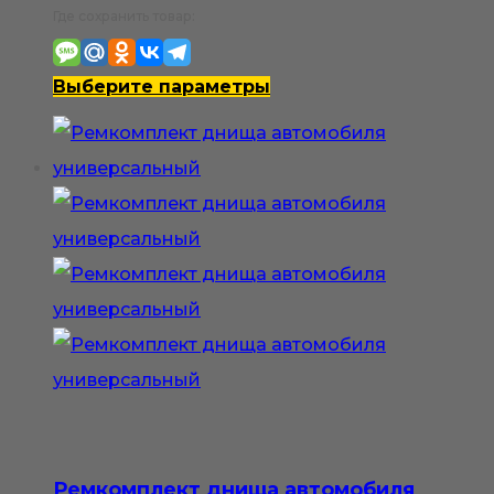
цен:
Где сохранить товар:
2
100₽
Этот
Выберите параметры
–
товар
4
имеет
200₽
несколько
вариаций.
Опции
можно
выбрать
на
странице
товара.
Ремкомплект днища автомобиля