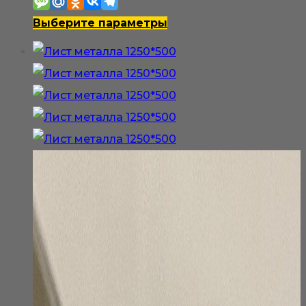
550₽
–
Этот
Выберите параметры
1
товар
100₽
имеет
несколько
вариаций.
Опции
можно
выбрать
на
странице
товара.