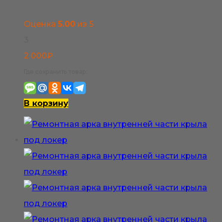
выбрать
Оценка
5.00
из 5
на
3
странице
2 000
₽
товара.
Где сохранить товар:
В корзину