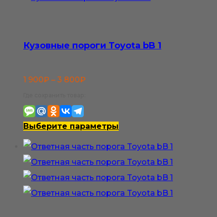
Опции
можно
выбрать
Кузовные пороги Toyota bB 1
на
странице
Диапазон
1 900
₽
–
3 800
₽
товара.
цен:
Где сохранить товар:
1
900₽
Этот
Выберите параметры
–
товар
3
имеет
800₽
несколько
вариаций.
Опции