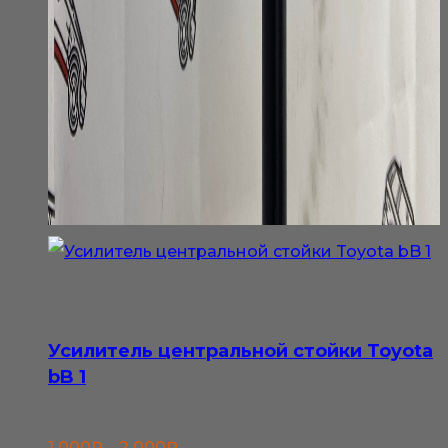
Усилитель центральной стойки Toyota
bB 1
Диапазон
1 000
₽
–
2 000
₽