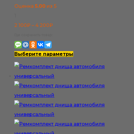
Оценка
5.00
из 5
1
Диапазон
2 100
₽
–
4 200
₽
цен:
Где сохранить товар:
2
100₽
Этот
Выберите параметры
–
товар
4
имеет
200₽
несколько
вариаций.
Опции
можно
выбрать
на