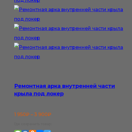
Ремонтная арка внутренней части
крыла под локер
Диапазон
1 950
₽
–
3 900
₽
цен:
Где сохранить товар: