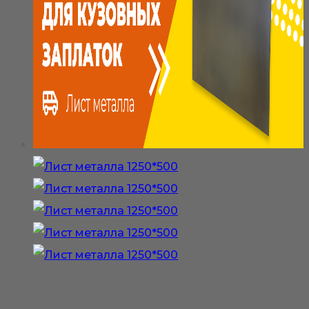
100₽
имеет
несколько
вариаций.
Опции
можно
выбрать
на
странице
товара.