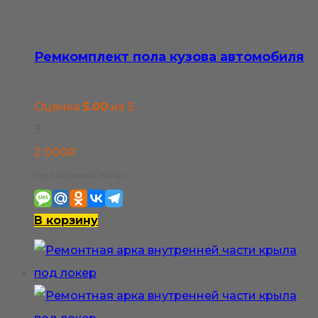
800₽
несколько
вариаций.
Опции
Ремкомплект пола кузова автомобиля
можно
выбрать
Оценка
5.00
из 5
на
3
странице
2 000
₽
товара.
Где сохранить товар:
В корзину