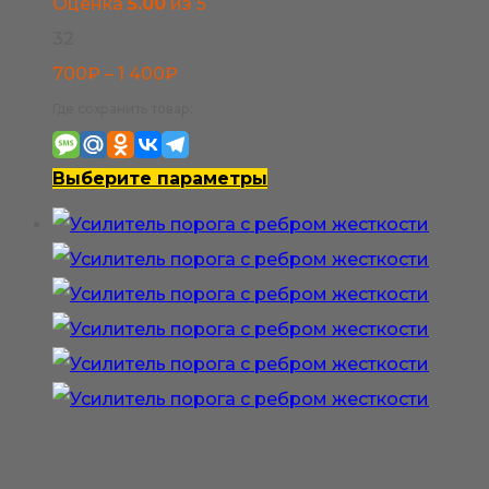
Оценка
5.00
из 5
32
Диапазон
700
₽
–
1 400
₽
цен:
Где сохранить товар:
700₽
–
Этот
Выберите параметры
1
товар
400₽
имеет
несколько
вариаций.
Опции
можно
выбрать
на