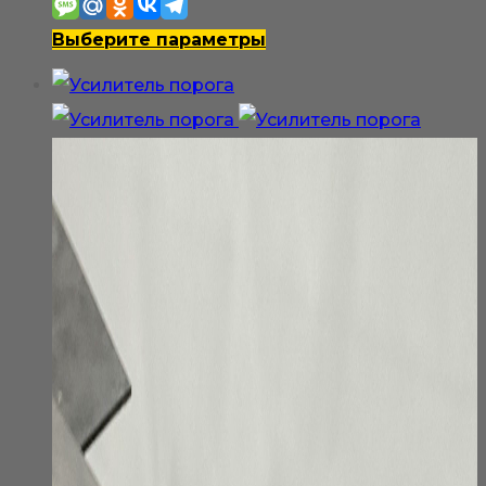
1
950₽
Этот
Выберите параметры
–
товар
3
имеет
900₽
несколько
вариаций.
Опции
можно
выбрать
на
странице
товара.