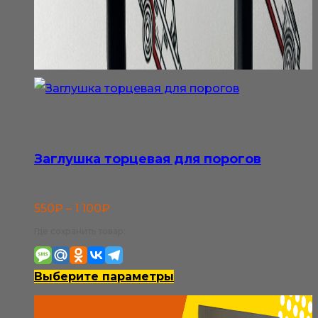
Заглушка торцевая для порогов
Диапазон
550
₽
–
1 100
₽
цен:
Где сохранить товар:
550₽
–
Этот
Выберите параметры
1
товар