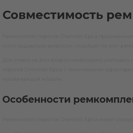
Совместимость ремк
Ремкомплект порогов Chevrolet Epica предназнач
могут задаваться вопросом, подойдет ли этот рем
Для ответа на этот вопрос необходимо учитывать
порогов Chevrolet Epica с техническими характер
кузова каждой модели.
Особенности ремкомплект
Ремкомплект порогов Chevrolet Epica имеет след