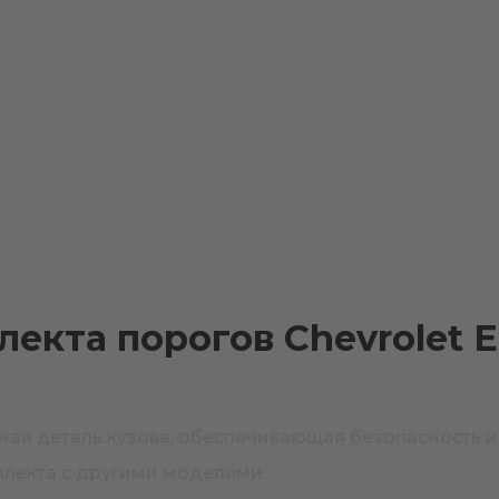
екта порогов Chevrolet E
ажная деталь кузова, обеспечивающая безопасность 
плекта с другими моделями.