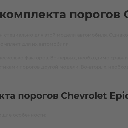
омплекта порогов C
ен специально для этой модели автомобиля. Однако
комплект для их автомобиля.
 несколько факторов. Во-первых, необходимо сравн
истиками порогов другой модели. Во-вторых, необх
а порогов Chevrolet Epi
ующие особенности: