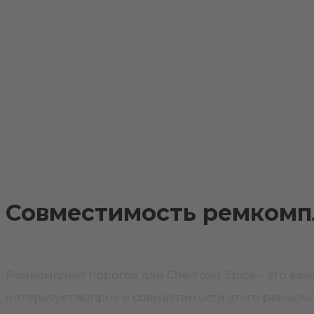
Примеры установки
Доставка и оплата
Контакты
Совместимость ремкомпл
Ремкомплект порогов для Chevrolet Epica – это в
интересует вопрос о совместимости этого ремком