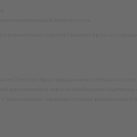
ca
чения максимальной безопасности
то ремкомплект порогов Chevrolet Epica не подходи
огов Chevrolet Epica предназначен специально для
пкой ремкомплекта порогов необходимо тщательно 
с техническими характеристиками ремкомплекта пор