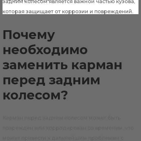
задним колесом является важной частью кузова,
которая защищает от коррозии и повреждений.
Почему
необходимо
заменить карман
перед задним
колесом?
Карман перед задним колесом может быть
поврежден или корродирован со временем, что
может привести к дальнейшим проблемам с