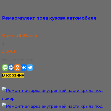
вариаций.
Опции
Ремкомплект пола кузова автомобиля
можно
выбрать
Оценка
5.00
из 5
на
3
странице
2 000
₽
товара.
Где сохранить товар:
В корзину