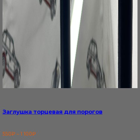
Заглушка торцевая для порогов
Диапазон
550
₽
–
1 100
₽