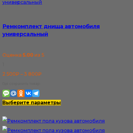
странице
товара.
Ремкомплект днища автомобиля
универсальный
Оценка
5.00
из 5
1
Диапазон
2 500
₽
–
3 800
₽
цен:
Где сохранить товар:
2
500₽
Этот
Выберите параметры
–
товар
3
имеет
800₽
несколько