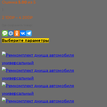
Оценка
5.00
из 5
1
Диапазон
2 100
₽
–
4 200
₽
цен:
Где сохранить товар:
2
100₽
Этот
Выберите параметры
–
товар
4
имеет
200₽
несколько
вариаций.
Опции
можно
выбрать
на