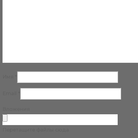
Имя
*
Email
*
Вложения
Перетащите файлы сюда