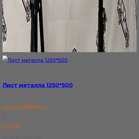
Лист металла 1250*500
Оценка
5.00
из 5
15
1 300
₽
Где сохранить товар: