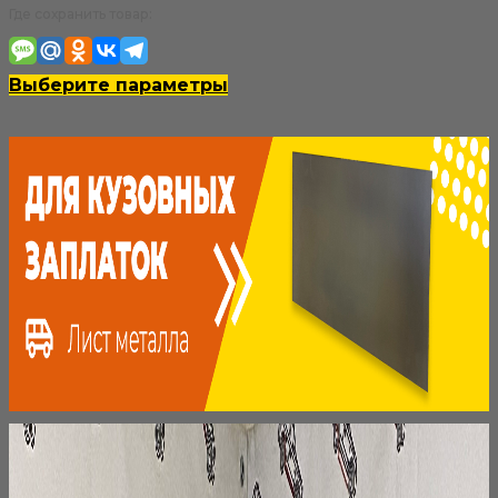
цен:
Где сохранить товар:
550₽
–
Этот
Выберите параметры
1
товар
100₽
имеет
несколько
вариаций.
Опции
можно
выбрать
на
странице
товара.