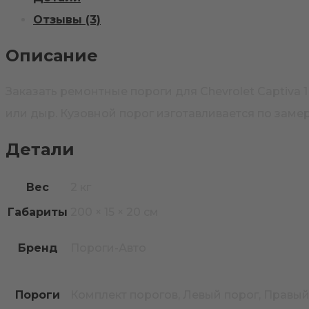
пороги
Отзывы (3)
Описание
Заказать ремонтные пороги для Chevrolet Captiva
или дыр. Кузовной порог изготавливается по заме
Детали
Вес
2 кг
Габариты
200 × 15 × 20 см
Бренд
Пороги-Авто
Пороги
Комплект порогов, Левый порог, Правый