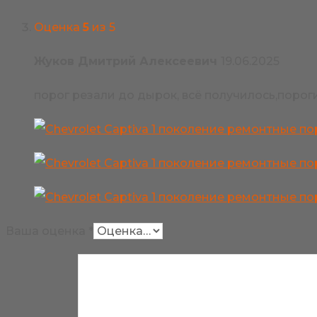
Оценка
5
из 5
Жуков Дмитрий Алексеевич
19.06.2025
порог резали до дырок, всё получилось,поро
Ваша оценка
*