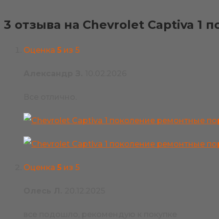
3 отзыва на
Chevrolet Captiva 1
Оценка
5
из 5
Александр З.
10.02.2026
Все отлично.
Оценка
5
из 5
Олесь Л.
20.12.2025
все подошло, рекомендую к покупке