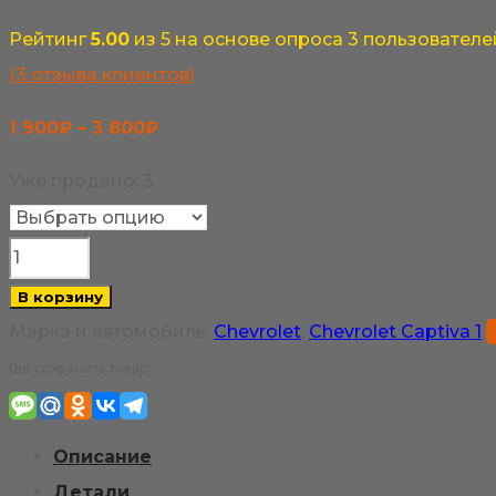
Рейтинг
5.00
из 5 на основе опроса
3
пользователе
(
3
отзыва клиентов)
Диапазон
1 900
₽
–
3 800
₽
цен:
Уже продано: 3
1
900₽
Количество
–
товара
В корзину
3
Chevrolet
Марка и автомобиль:
Chevrolet
,
Chevrolet Captiva 1
800₽
Captiva
Где сохранить товар:
1
поколение
Описание
ремонтные
Детали