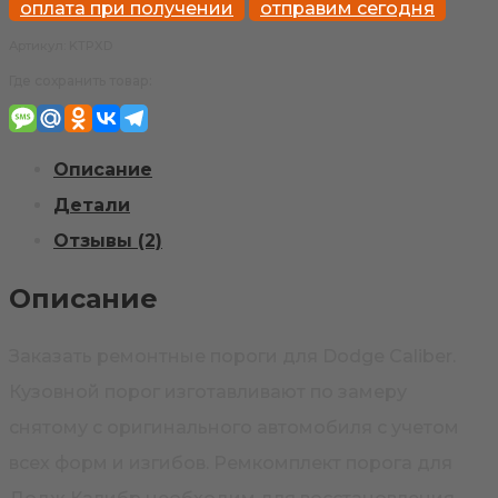
Caliber
оплата при получении
отправим сегодня
ремонтные
Артикул:
KTPXD
пороги
Где сохранить товар:
Описание
Детали
Отзывы (2)
Описание
Заказать ремонтные пороги для Dodge Caliber.
Кузовной порог изготавливают по замеру
снятому с оригинального автомобиля с учетом
всех форм и изгибов. Ремкомплект порога для