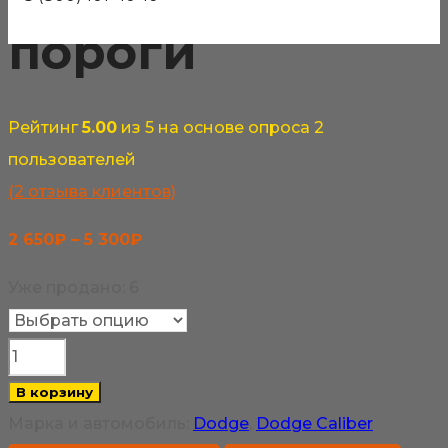
пороги
Рейтинг
5.00
из 5 на основе опроса
2
пользователей
(
2
отзыва клиентов)
Диапазон
2 650
₽
–
5 300
₽
цен:
Уже продано: 6
2
650₽
Количество
–
товара
В корзину
5
Dodge
Марка и автомобиль:
Dodge
,
Dodge Caliber
300₽