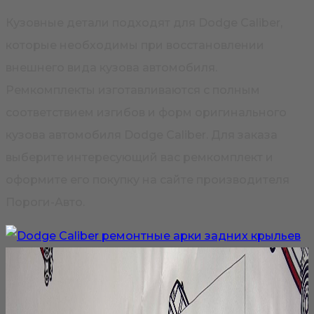
Кузовные детали подходят для Dodge Caliber,
которые необходимы при восстановлении
внешнего вида кузова автомобиля.
Ремкомплекты изготавливаются с полным
соответствием изгибов и форм оригинального
кузова автомобиля Dodge Caliber. Для заказа
выберите интересующий вас ремкомплект и
оформите его покупку на сайте производителя
Пороги-Авто.