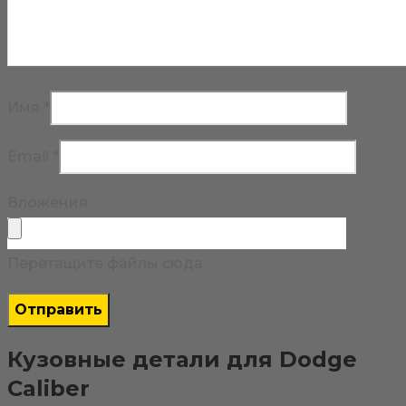
Имя
*
Email
*
Вложения
Перетащите файлы сюда
Кузовные детали для Dodge
Caliber