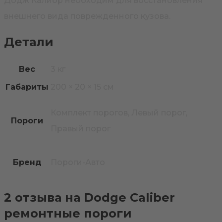
Додж Калибр необходим для восстановления
внешнего вида поврежденного кузова.
Детали
Вес
3 кг
Габариты
200 × 20 × 15 см
Комплект порогов, Левый порог,
Пороги
Правый порог
Бренд
Пороги-Авто
2 отзыва на
Dodge Caliber
ремонтные пороги