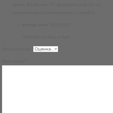
сроки. Вообщем ТО пройдено, пороги на
машине в высоком качестве. Спасибо!
porogi-auto
19.05.2022
Спасибо за ваш отзыв
Ваша оценка
*
Ваш отзыв
*