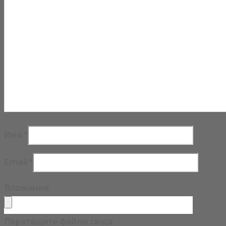
Имя
*
Email
*
Вложения
Перетащите файлы сюда