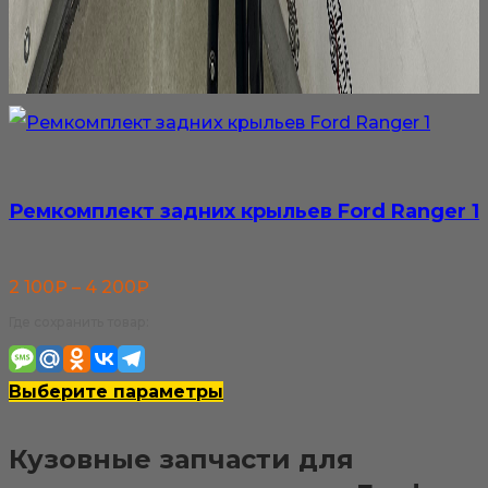
Ремкомплект задних крыльев Ford Ranger 1
Диапазон
2 100
₽
–
4 200
₽
цен:
Где сохранить товар:
2
100₽
Этот
Выберите параметры
–
товар
Кузовные запчасти для
4
имеет