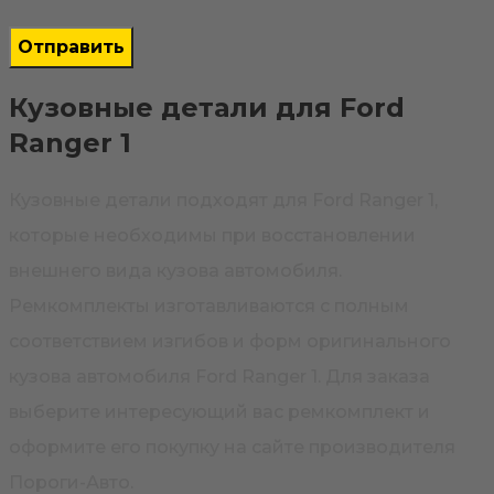
Кузовные детали для Ford
Ranger 1
Кузовные детали подходят для Ford Ranger 1,
которые необходимы при восстановлении
внешнего вида кузова автомобиля.
Ремкомплекты изготавливаются с полным
соответствием изгибов и форм оригинального
кузова автомобиля Ford Ranger 1. Для заказа
выберите интересующий вас ремкомплект и
оформите его покупку на сайте производителя
Пороги-Авто.