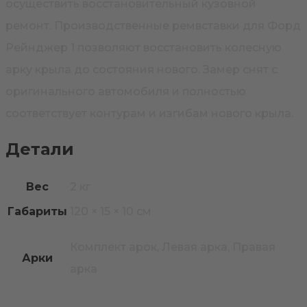
осуществить восстановительный кузовной
ремонт. Производственные ремвставки для Форд
Рейнджер 1 позволяют восстановить колесную
арку крыла до состояния нового. Замер снят с
оригинального автомобиля и полностью
соответствует контурам и изгибам нового крыла.
Детали
Вес
2 кг
Габариты
120 × 15 × 10 см
Комплект арок, Левая арка, Правая
Арки
арка