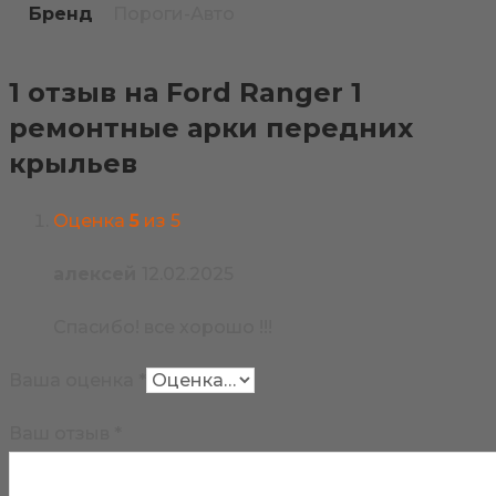
Бренд
Пороги-Авто
1 отзыв на
Ford Ranger 1
ремонтные арки передних
крыльев
Оценка
5
из 5
алексей
12.02.2025
Спасибо! все хорошо !!!
Ваша оценка
*
Ваш отзыв
*