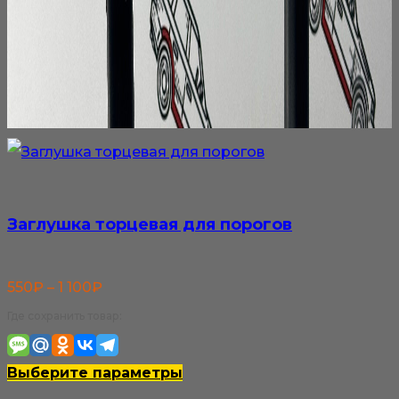
Заглушка торцевая для порогов
Диапазон
550
₽
–
1 100
₽
цен:
Где сохранить товар:
550₽
–
Этот
Выберите параметры