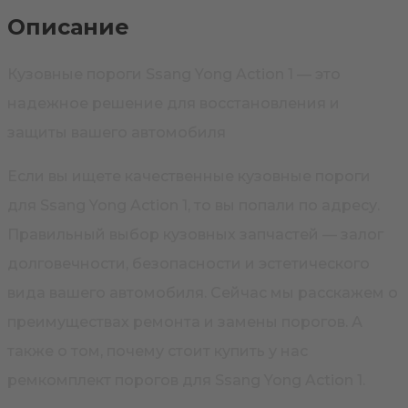
Описание
Кузовные пороги Ssang Yong Action 1 — это
надежное решение для восстановления и
защиты вашего автомобиля
Если вы ищете качественные кузовные пороги
для Ssang Yong Action 1, то вы попали по адресу.
Правильный выбор кузовных запчастей — залог
долговечности, безопасности и эстетического
вида вашего автомобиля. Сейчас мы расскажем о
преимуществах ремонта и замены порогов. А
также о том, почему стоит купить у нас
ремкомплект порогов для Ssang Yong Action 1.