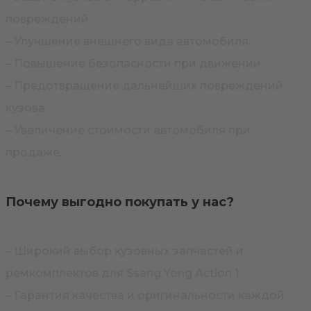
повреждений.
– Улучшение внешнего вида автомобиля.
– Повышение безопасности при движении.
– Предотвращение дальнейших повреждений
кузова.
– Увеличение стоимости автомобиля при
продаже.
Почему выгодно покупать у нас?
– Широкий выбор кузовных запчастей и
ремкомплектов для Ssang Yong Action 1.
– Гарантия качества и оригинальности каждой