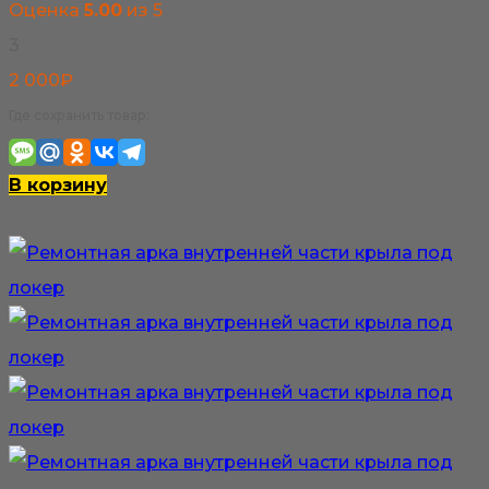
Оценка
5.00
из 5
на
3
странице
2 000
₽
товара.
Где сохранить товар:
В корзину