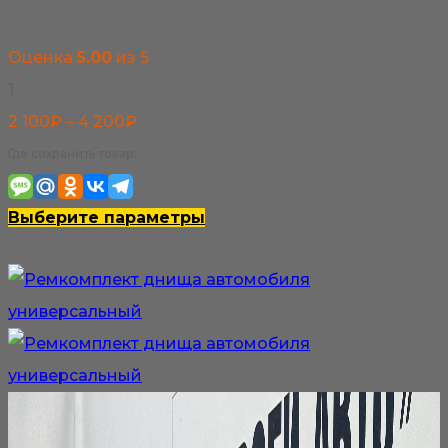
Оценка
5.00
из 5
1
Диапазон
2 100
₽
–
4 200
₽
цен:
Где сохранить товар:
2
100₽
Этот
Выберите параметры
–
товар
4
имеет
200₽
несколько
вариаций.
Опции
можно
выбрать