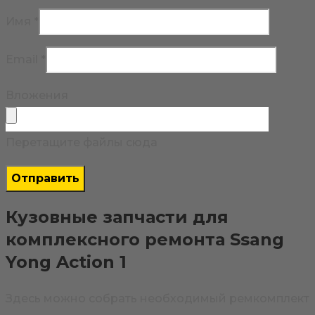
Имя
*
Email
*
Вложения
Перетащите файлы сюда
Кузовные запчасти для
комплексного ремонта Ssang
Yong Action 1
Здесь можно собрать необходимый ремкомплект