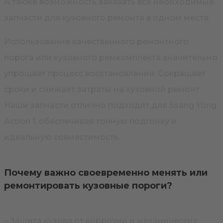
А также возможность заказать все необходимые
запчасти для кузовного ремонта в одном месте.
Использование качественного ремонтного
порога или кузовного ремкомплекта значительно
упрощает процесс восстановления. Сокращает
сроки и снижает затраты на кузовной ремонт.
Наши запчасти отлично подходят для Ssang Yong
Action 1, обеспечивая точную подгонку и
идеальную совместимость.
Почему важно своевременно менять или
ремонтировать кузовные пороги?
– Защита кузова от коррозии и механических