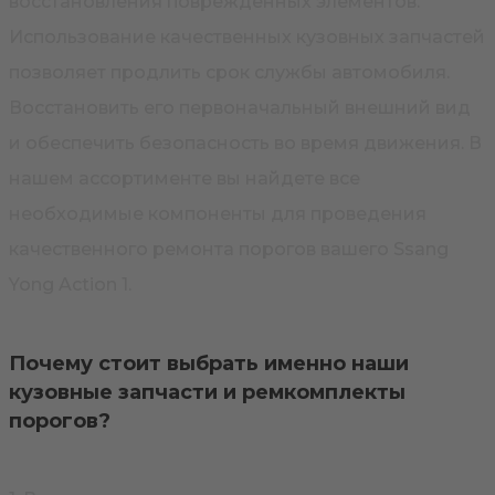
восстановления поврежденных элементов.
Использование качественных кузовных запчастей
позволяет продлить срок службы автомобиля.
Восстановить его первоначальный внешний вид
и обеспечить безопасность во время движения. В
нашем ассортименте вы найдете все
необходимые компоненты для проведения
качественного ремонта порогов вашего Ssang
Yong Action 1.
Почему стоит выбрать именно наши
кузовные запчасти и ремкомплекты
порогов?