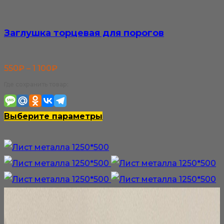
Заглушка торцевая для порогов
Диапазон
550
₽
–
1 100
₽
цен:
Где сохранить товар:
550₽
–
Этот
Выберите параметры
1
товар
100₽
имеет
несколько
вариаций.
Опции
можно