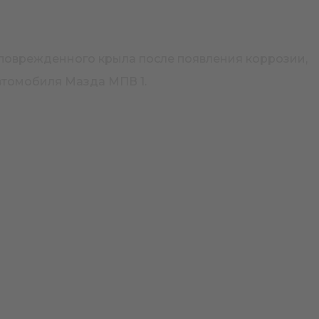
 поврежденного крыла после появления коррозии,
втомобиля Мазда МПВ 1.