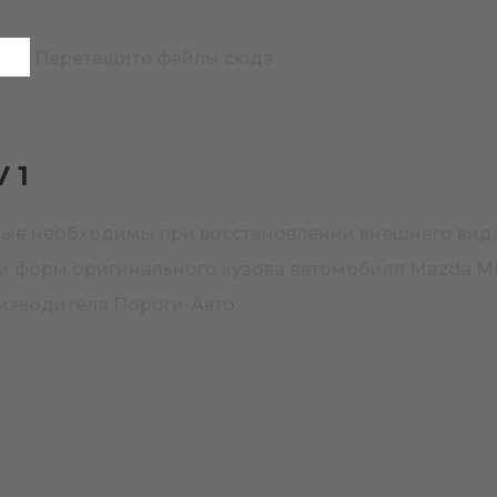
Перетащите файлы сюда
 1
орые необходимы при восстановлении внешнего вид
 и форм оригинального кузова автомобиля Mazda MP
изводителя Пороги-Авто.