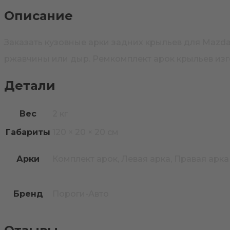
Описание
Заказать кузовные арки задних крыльев для Mazd
ржавчины или дыр. Ремкомплект арок крыльев изг
Детали
Вес
2 кг
Габариты
120 × 20 × 20 см
Арки
Комплект арок, Левая арка, Правая арка
Бренд
Пороги-Авто