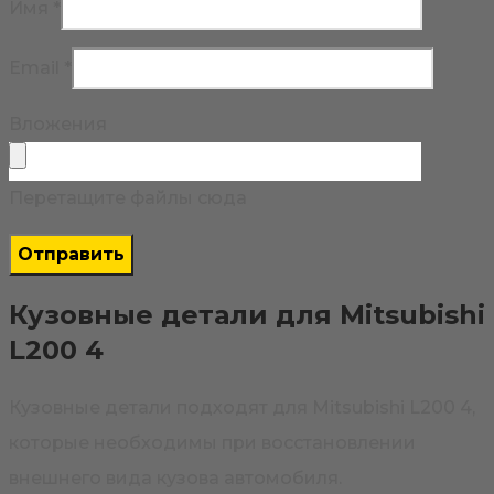
Имя
*
Email
*
Вложения
Перетащите файлы сюда
Кузовные детали для Mitsubishi
L200 4
Кузовные детали подходят для Mitsubishi L200 4,
которые необходимы при восстановлении
внешнего вида кузова автомобиля.