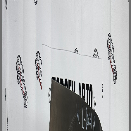
вариаций.
Опции
можно
выбрать
на
странице
товара.