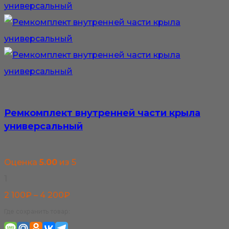
Ремкомплект внутренней части крыла
универсальный
Оценка
5.00
из 5
1
Диапазон
2 100
₽
–
4 200
₽
цен:
Где сохранить товар:
2