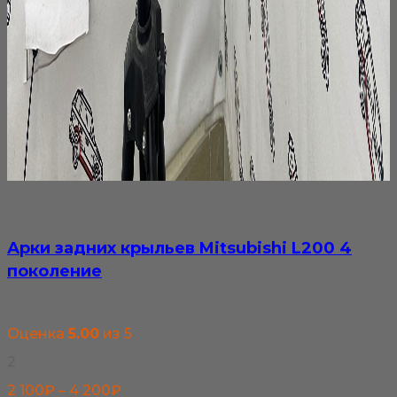
Арки задних крыльев Mitsubishi L200 4
поколение
Оценка
5.00
из 5
2
Диапазон
2 100
₽
–
4 200
₽