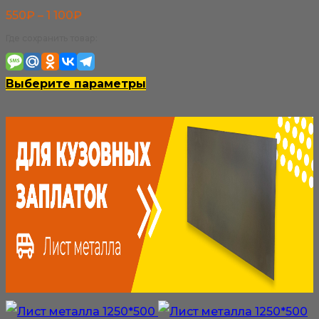
Диапазон
550
₽
–
1 100
₽
цен:
Где сохранить товар:
550₽
–
Этот
Выберите параметры
1
товар
100₽
имеет
несколько
вариаций.
Опции
можно
выбрать
на
странице
товара.