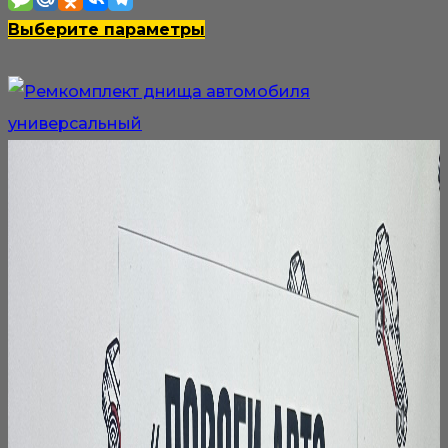
100₽
Этот
Выберите параметры
–
товар
4
имеет
200₽
несколько
вариаций.
Опции
можно
выбрать
на
странице
товара.