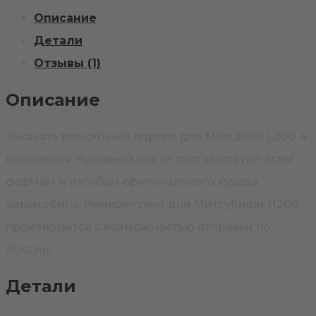
Описание
Детали
Отзывы (1)
Описание
Заказать ремонтные пороги для Mitsubishi L200 4
поколения. Кузовной порог соответствуют всем
формам и изгибам оригинального кузова
автомобиля. Ремкомплект для Митсубиши Л200
производится с возможностью отправки по
России.
Детали