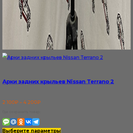
Арки задних крыльев Nissan Terrano 2
Диапазон
2 100
₽
–
4 200
₽
цен:
Где сохранить товар:
2
100₽
Этот
Выберите параметры