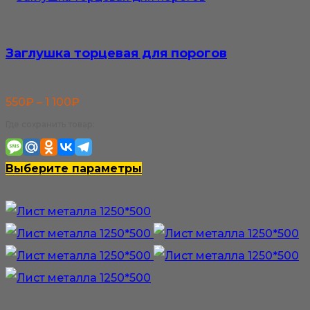
Заглушка торцевая для порогов
Диапазон
550
₽
–
1 100
₽
цен:
Где сохранить товар:
550₽
–
Этот
Выберите параметры
1
товар
100₽
имеет
несколько
вариаций.
Опции
можно