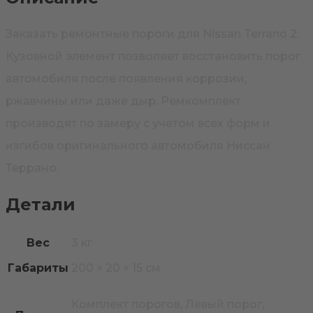
Заказать ремонтные пороги для Nissan Terrano 2.
Кузовной элемент позволяет восстановить порог
автомобиля после появления коррозии,
ржавчины или даже дыр. Ремкомплект
производят по замеру с учетом всех форм и
изгибов оригинального автомобиля Ниссан
Террано.
Детали
Вес
3 кг
Габариты
200 × 20 × 15 см
Комплект порогов, Левый порог,