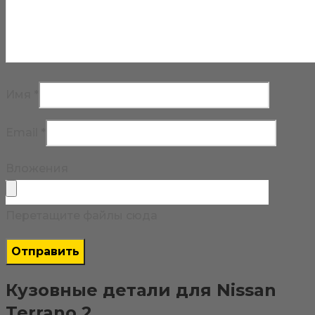
Имя
*
Email
*
Вложения
Перетащите файлы сюда
Кузовные детали для Nissan
Terrano 2