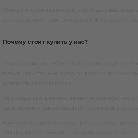
Обновите кузов вашего авто с помощью наших кач
восстановления порогов и кузова. Используйте то
Почему стоит купить у нас?
Покупая у нас, вы выбираете качество, надежност
только качественные запчасти, которые прошли пр
и ответить на все вопросы.
Не откладывайте ремонт, закажите ответную часть
цены приятно удивят каждого покупателя, а быстр
Выбирайте надежные кузовные запчасти у провере
лишних хлопот. Помните, что правильный ремонт – 