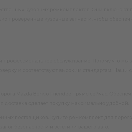
ественных кузовных ремкомплектов. Они включают
лько проверенные кузовные запчасти, чтобы обеспе
ь и профессиональное обслуживание. Потому что мы
оверку и соответствуют высоким стандартам. Наши 
 порога Mazda Bongo Friendee прямо сейчас. Обеспе
ая доставка сделает покупку максимально удобной.
нных поставщиков. Купите ремкомплект для порого
залог безопасности и эстетики вашего авто.