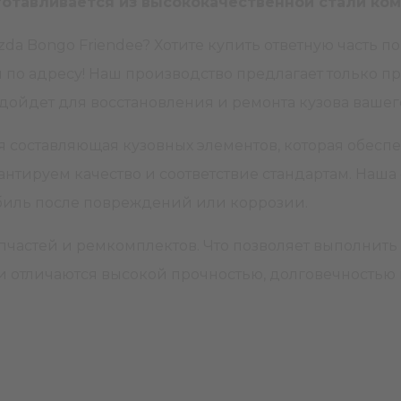
готавливается из высококачественной стали ком
da Bongo Friendee? Хотите купить ответную часть по
по адресу! Наш производство предлагает только про
одойдет для восстановления и ремонта кузова вашег
ая составляющая кузовных элементов, которая обесп
рантируем качество и соответствие стандартам. Наша
мобиль после повреждений или коррозии.
частей и ремкомплектов. Что позволяет выполнить 
отличаются высокой прочностью, долговечностью и 