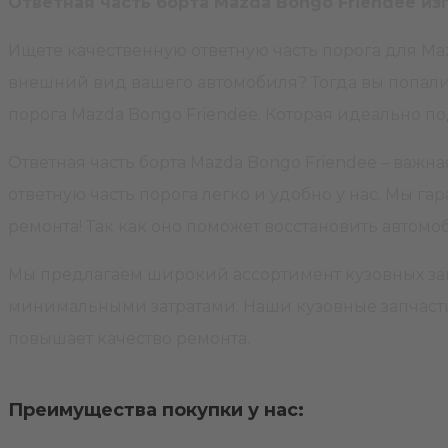
Ответная часть борта Mazda Bongo Friendee из
Ищете качественную ответную часть порога для Maz
внешний вид вашего автомобиля? Тогда вы попали 
порога Mazda Bongo Friendee. Которая идеально п
Ответная часть борта Mazda Bongo Friendee – важн
ответную часть порога легко и удобно у нас. Мы га
ремонта! Так как оно поможет восстановить авто
Мы предлагаем широкий ассортимент кузовных зап
минимальными затратами. Наши кузовные запчасти 
повышает качество ремонта.
Преимущества покупки у нас: