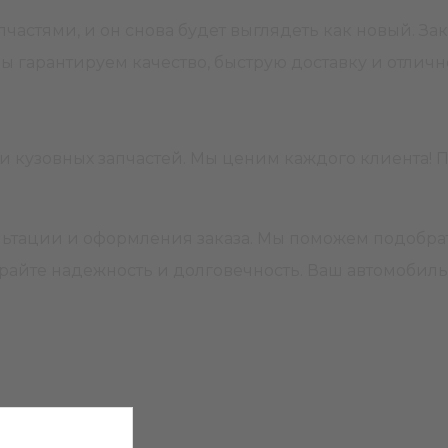
частями, и он снова будет выглядеть как новый. За
ы гарантируем качество, быструю доставку и отлич
 кузовных запчастей. Мы ценим каждого клиента! П
ьтации и оформления заказа. Мы поможем подобрат
ирайте надежность и долговечность. Ваш автомобиль