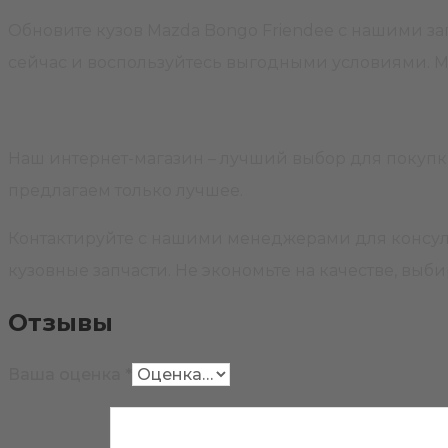
Обновите кузов Mazda Bongo Friendee с нашими зап
сейчас и воспользуйтесь выгодными условиями. М
Наш интернет-магазин – лучший выбор для покупки
предлагаем только лучшее.
Контактируйте с нашими менеджерами для консул
кузовные запчасти. Не экономьте на качестве, выб
Отзывы
Ваша оценка
*