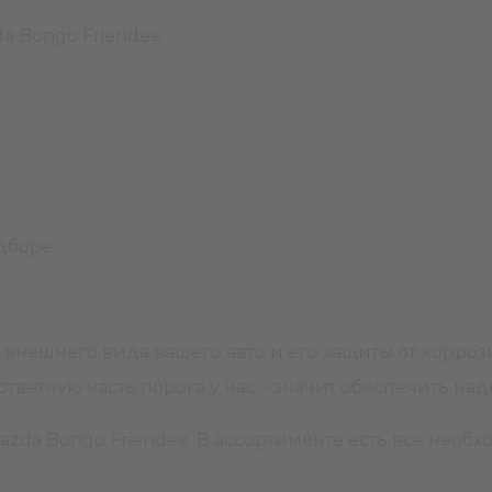
a Bongo Friendee.
одборе.
ию внешнего вида вашего авто и его защиты от корр
ответную часть порога у нас – значит обеспечить н
zda Bongo Friendee. В ассортименте есть все необх
ы.