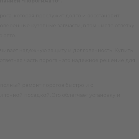
панией “ПорогиАвто”.
рога, которая прослужит долго и восстановит
веренные кузовные запчасти, в том числе ответку
о авто.
ечивает надежную защиту и долговечность. Купить
 ответная часть порога – это надежное решение для
полный ремонт порогов быстро и с
точной посадкой. Это облегчает установку и