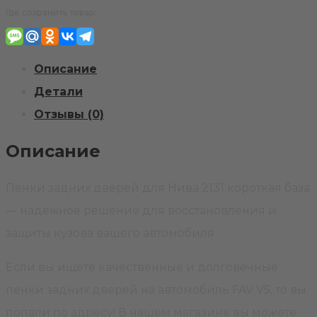
Нива
Где сохранить товар:
2131
короткая
Описание
база
Детали
Отзывы (0)
Описание
Пенки задних дверей для Нива 2131 короткая база
— надежное решение для восстановления и
защиты кузова вашего автомобиля
Если вы ищете качественные и долговечные
пенки задних дверей на автомобиль FAV V5, то вы
попали по адресу! В нашем магазине вы можете