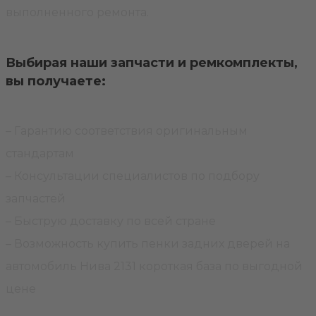
выполненного ремонта.
Выбирая наши запчасти и ремкомплекты,
вы получаете:
– Гарантию соответствия оригинальным
стандартам
– Консультации специалистов по подбору
запчастей
– Быструю доставку по всей стране
– Возможность купить пенки задних дверей на
автомобиль Нива 2131 короткая база по выгодной
цене