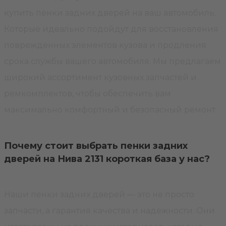
купить пенки задних дверей на ваш автомобиль.
Которые идеально подойдут для восстановления
поврежденных элементов кузова и продления
срока службы вашего автомобиля. Мы предлагаем
широкий ассортимент кузовных запчастей и
ремкомплектов, чтобы обеспечить вам
максимально комфортный и безопасный ремонт.
Почему стоит выбрать пенки задних
дверей на Нива 2131 короткая база у нас?
Наши пенки задних дверей — это не просто
запчасти, а гарантия качества и надежности. Они