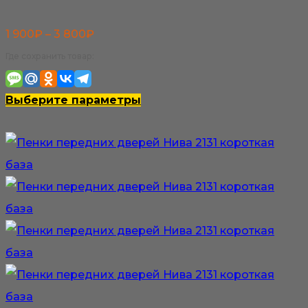
Диапазон
1 900
₽
–
3 800
₽
цен:
Где сохранить товар:
1
900₽
Этот
Выберите параметры
–
товар
3
имеет
800₽
несколько
вариаций.
Опции
можно
выбрать
на
странице