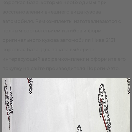
короткая база, которые необходимы при
восстановлении внешнего вида кузова
автомобиля. Ремкомплекты изготавливаются с
полным соответствием изгибов и форм
оригинального кузова автомобиля Нива 2131
короткая база. Для заказа выберите
интересующий вас ремкомплект и оформите его
покупку на сайте производителя Пороги-Авто.