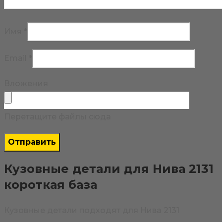
Имя
*
Email
*
Вложения
Перетащите файлы сюда
Кузовные детали для Нива 2131
короткая база
Кузовные детали подходят для Нива 2131