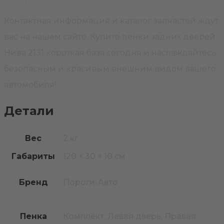
Контактная информация и каталог запчастей ждут
вас на нашем сайте. Купите пенки задних дверей
Нива 2131 короткая база сегодня и наслаждайтесь
безопасным и красивым внешним видом вашего
автомобиля!
Детали
Вес
2 кг
Габариты
120 × 30 × 10 см
Бренд
Пороги-Авто
Пенка
Комплект, Левая дверь, Правая