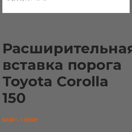
Расширительна
вставка порога
Toyota Corolla
150
Диапазон
500
₽
–
1 000
₽
цен: