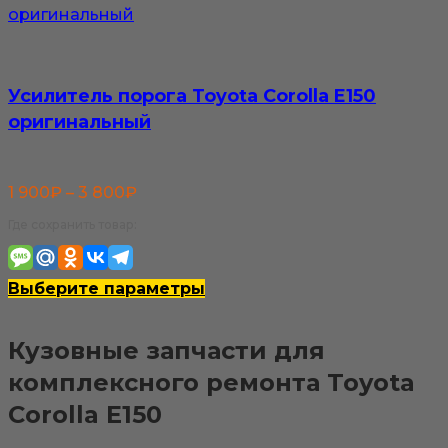
странице
товара.
Усилитель порога Toyota Corolla E150
оригинальный
Диапазон
1 900
₽
–
3 800
₽
цен:
Где сохранить товар:
1
900₽
Этот
Выберите параметры
–
товар
Кузовные запчасти для
3
имеет
комплексного ремонта Toyota
800₽
несколько
Corolla E150
вариаций.
Опции