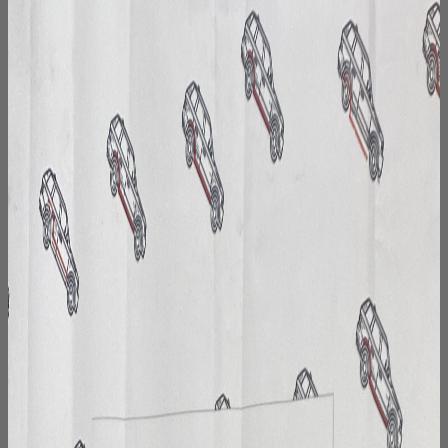
Опции
можно
выбрать
на
странице
товара.