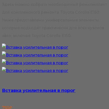
Здесь можно собрать необходимый ремкомплект
можно
для комплексного ремонта Toyota Corolla E150.
выбрать
Ниже представлены универсальные элементы,
на
которые подходят практически для всех кузовов
странице
авто, включая Toyota Corolla E150.
товара.
Вставка усилительная в порог
750
₽