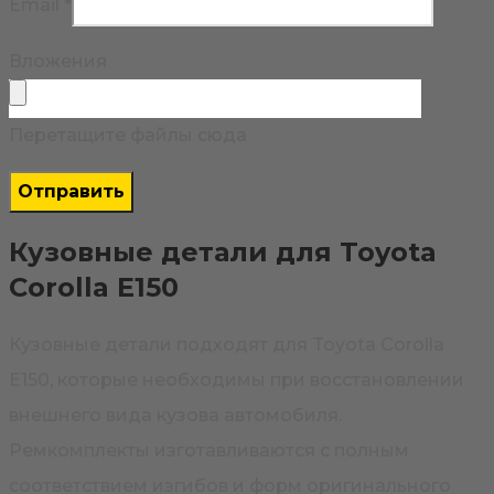
Email
*
Вложения
Перетащите файлы сюда
Кузовные детали для Toyota
Corolla E150
Кузовные детали подходят для Toyota Corolla
E150, которые необходимы при восстановлении
внешнего вида кузова автомобиля.
Ремкомплекты изготавливаются с полным
соответствием изгибов и форм оригинального