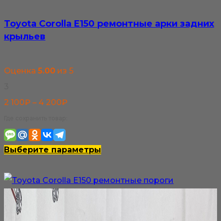
Toyota Corolla E150 ремонтные арки задних
крыльев
Оценка
5.00
из 5
3
Диапазон
2 100
₽
–
4 200
₽
цен:
Где сохранить товар:
2
100₽
Этот
Выберите параметры
–
товар
4
имеет
200₽
несколько
вариаций.