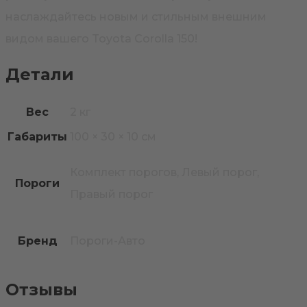
наслаждайтесь новым и стильным внешним
видом вашего Toyota Corolla 150!
Детали
Вес
2 кг
Габариты
100 × 30 × 10 см
Комплект порогов, Левый порог,
Пороги
Правый порог
Бренд
Пороги-Авто
Отзывы