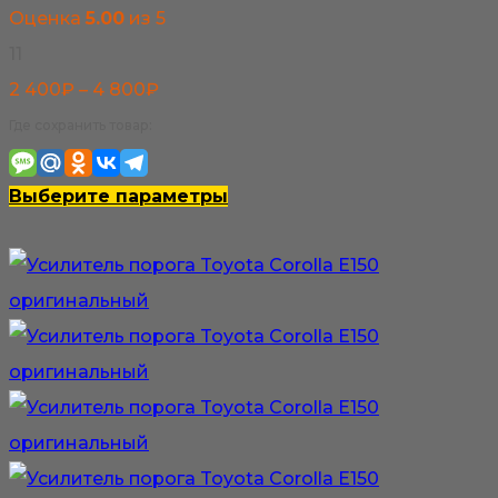
Оценка
5.00
из 5
11
Диапазон
2 400
₽
–
4 800
₽
цен:
Где сохранить товар:
2
400₽
Этот
Выберите параметры
–
товар
4
имеет
800₽
несколько
вариаций.
Опции
можно
выбрать
на