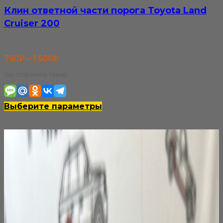
Клин ответной части порога Toyota Land
Cruiser 200
Диапазон
750
₽
–
1 500
₽
цен:
Где сохранить товар:
750₽
–
Этот
Выберите параметры
1
товар
500₽
имеет
несколько
вариаций.
Опции
можно
выбрать