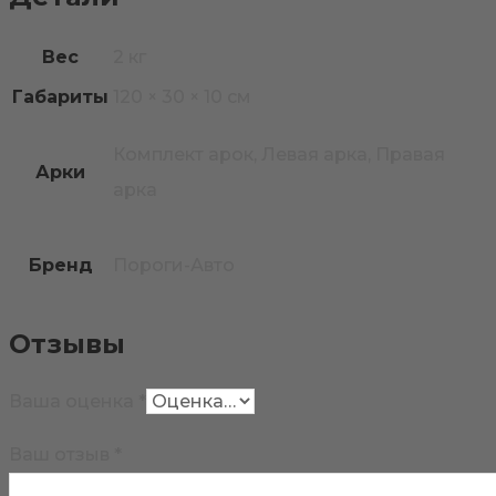
Вес
2 кг
Габариты
120 × 30 × 10 см
Комплект арок, Левая арка, Правая
Арки
арка
Бренд
Пороги-Авто
Отзывы
Ваша оценка
*
Ваш отзыв
*