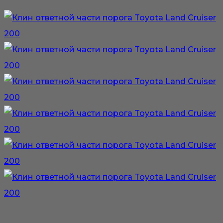
–
товар
3
имеет
800₽
несколько
вариаций.
Опции
можно
выбрать
на
странице
товара.