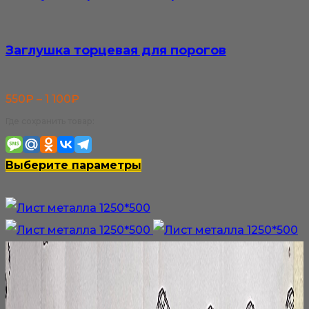
Заглушка торцевая для порогов
Диапазон
550
₽
–
1 100
₽
цен:
Где сохранить товар:
550₽
–
Этот
Выберите параметры
1
товар
100₽
имеет
несколько
вариаций.
Опции
можно