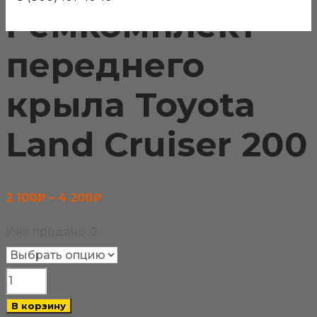
Ремкомплект
переднего
крыла Toyota
Land Cruiser 200
Диапазон
2 100
₽
–
4 200
₽
цен:
Уже продано: 2
2
100₽
Количество
–
товара
В корзину
4