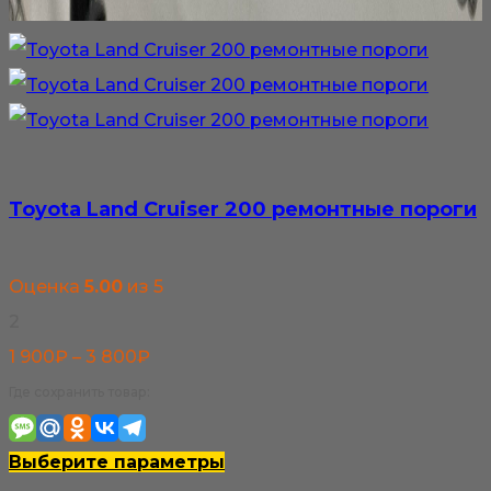
Toyota Land Cruiser 200 ремонтные пороги
Оценка
5.00
из 5
2
Диапазон
1 900
₽
–
3 800
₽
цен:
Где сохранить товар:
1
900₽
Этот
Выберите параметры