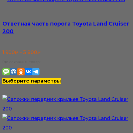
Ответная часть порога Toyota Land Cruiser
200
Диапазон
1 900
₽
–
3 800
₽
цен:
Где сохранить товар:
1
900₽
Этот
Выберите параметры
–
товар
3
имеет
800₽
несколько
вариаций.
Опции