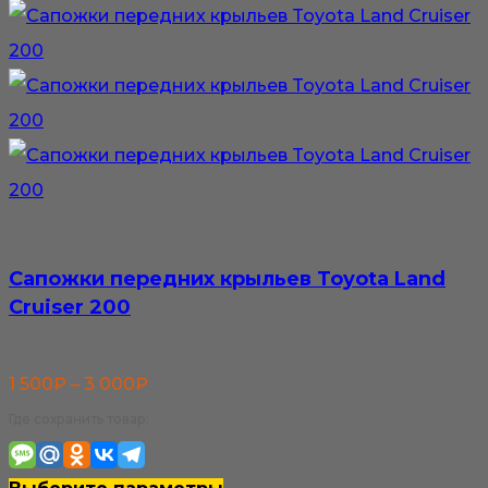
можно
выбрать
на
странице
товара.
Сапожки передних крыльев Toyota Land
Cruiser 200
Диапазон
1 500
₽
–
3 000
₽
цен:
Где сохранить товар:
1
500₽
Этот