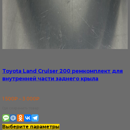
Toyota Land Cruiser 200 ремкомплект для
внутренней части заднего крыла
Диапазон
1 500
₽
–
3 000
₽
цен:
Где сохранить товар:
1
500₽
Этот
Выберите параметры