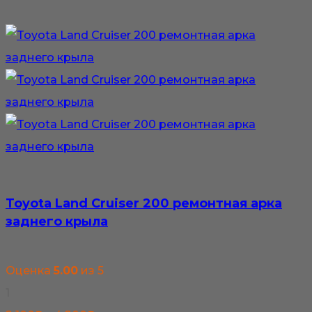
–
товар
3
имеет
000₽
несколько
вариаций.
Опции
можно
выбрать
на
странице
Toyota Land Cruiser 200 ремонтная арка
товара.
заднего крыла
Оценка
5.00
из 5
1