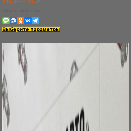
Диапазон
2 100
₽
–
4 200
₽
цен:
Где сохранить товар:
2
100₽
Этот
Выберите параметры
–
товар
4
имеет
200₽
несколько
вариаций.
Опции
можно
выбрать
на
странице
товара.