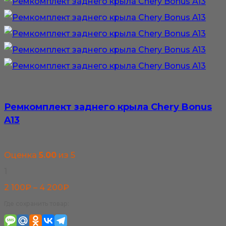
Ремкомплект заднего крыла Chery Bonus
A13
Оценка
5.00
из 5
1
Диапазон
2 100
₽
–
4 200
₽
цен:
Где сохранить товар:
2