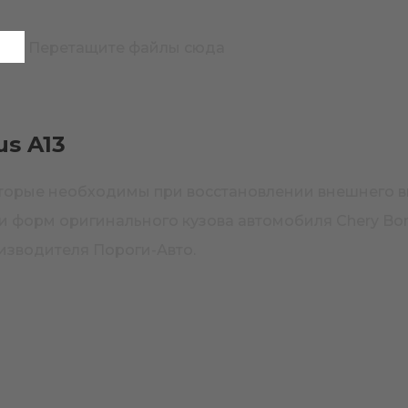
Перетащите файлы сюда
s A13
которые необходимы при восстановлении внешнего 
и форм оригинального кузова автомобиля Chery Bon
изводителя Пороги-Авто.