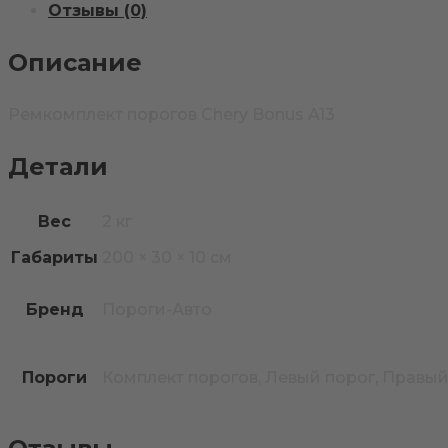
Отзывы (0)
Описание
Ремкомплект порогов Chery Bonus A13
Детали
Вес
2 кг
Габариты
200 × 30 × 10 см
Бренд
Пороги-Авто
Пороги
Комплект порогов, Левый порог, Правый