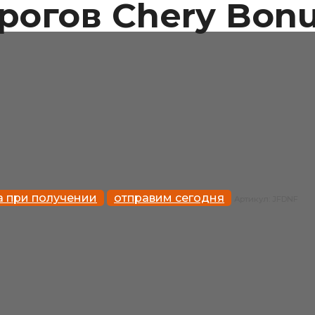
огов Chery Bonu
а при получении
отправим сегодня
Артикул:
JFDNF