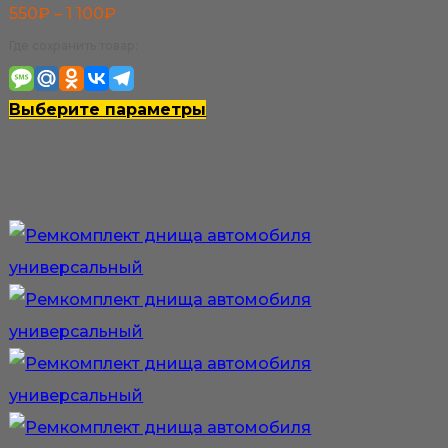
Диапазон
550
₽
–
1 100
₽
цен:
Где сохранить товар:
550₽
–
Этот
Выберите параметры
1
товар
100₽
имеет
несколько
вариаций.
Опции
можно
выбрать
на
странице
товара.