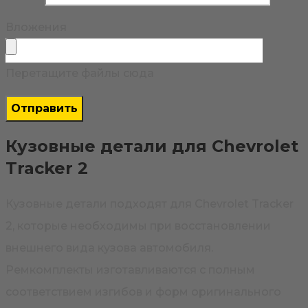
Вложения
Перетащите файлы сюда
Кузовные детали для Chevrolet
Tracker 2
Кузовные детали подходят для Chevrolet Tracker
2, которые необходимы при восстановлении
внешнего вида кузова автомобиля.
Ремкомплекты изготавливаются с полным
соответствием изгибов и форм оригинального