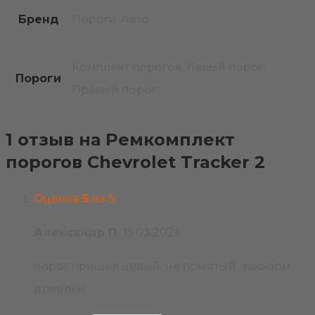
Бренд
Пороги-Авто
Комплект порогов, Левый порог,
Пороги
Правый порог
1 отзыв на
Ремкомплект
порогов Chevrolet Tracker 2
Оценка
5
из 5
Александр П.
15.03.2026
порог пришел целый, не помятый, заказом
доволен