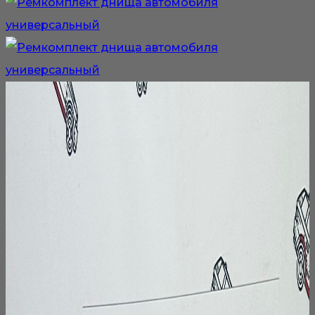
вариаций.
Опции
можно
выбрать
на
странице
товара.