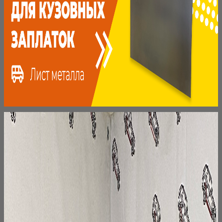
несколько
вариаций.
Опции
можно
выбрать
на
странице
товара.