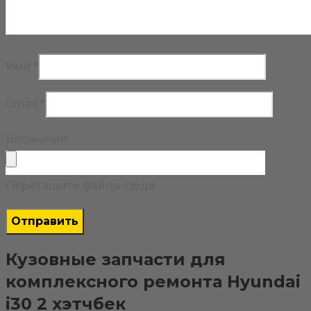
Имя
*
Email
*
Вложения
Перетащите файлы сюда
Кузовные запчасти для
комплексного ремонта Hyundai
i30 2 хэтчбек