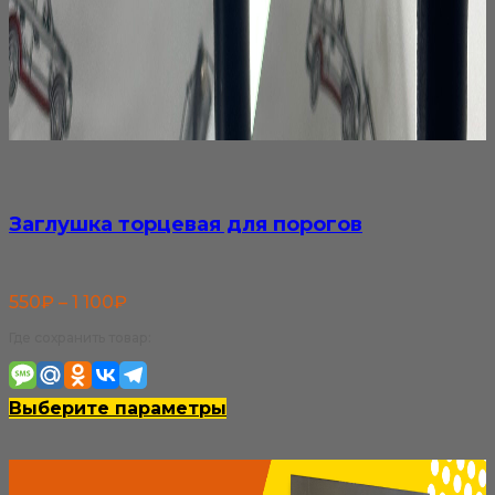
Заглушка торцевая для порогов
Диапазон
550
₽
–
1 100
₽
цен:
Где сохранить товар:
550₽
–
Этот
Выберите параметры
1
товар
100₽
имеет