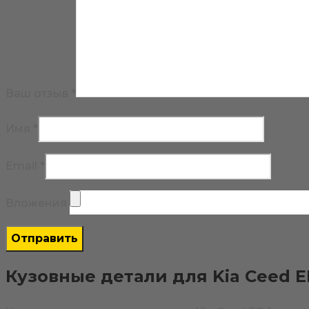
Ваш отзыв
*
Имя
*
Email
*
Вложения
Кузовные детали для Kia Ceed E