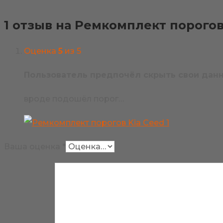
1 отзыв на
Ремкомплект порогов 
Оценка
5
из 5
Пользователь предпочёл скрыть свои да
вроде подошёл порог…
Ваша оценка
*