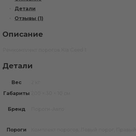
1
Детали
Отзывы (1)
Описание
Ремкомплект порогов Kia Ceed 1
Детали
Вес
2 кг
Габариты
200 × 30 × 10 см
Бренд
Пороги-Авто
Пороги
Комплект порогов, Левый порог, Правый