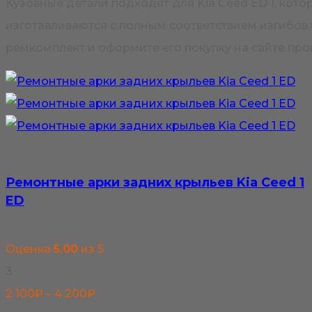
Кузовные детали подходят для Kia Ceed ED 1, ко
изготавливаются с полным соответствием изгибов 
ремкомплект и оформите его покупку на сайте про
Ремонтные арки задних крыльев Kia Ceed 1
ED
Оценка
5.00
из 5
3
Диапазон
2 100
₽
–
4 200
₽