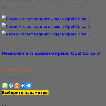
оформите его покупку на сайте производителя
Пороги-Авто.
Ремкомплект заднего крыла Opel Corsa D
Диапазон
2 100
₽
–
4 200
₽
цен:
Где сохранить товар:
2
100₽
Этот
Выберите параметры
–
товар