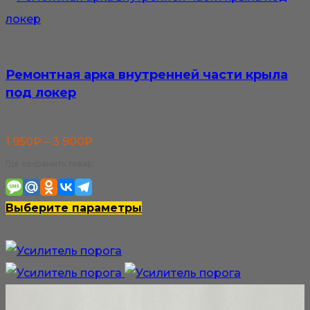
Ремонтная арка внутренней части крыла
под локер
Диапазон
1 950
₽
–
3 900
₽
цен:
Где сохранить товар:
1
950₽
Этот
Выберите параметры
–
товар
3
имеет
900₽
несколько
вариаций.