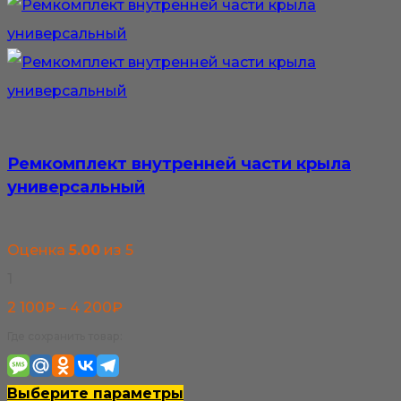
Ремкомплект внутренней части крыла
универсальный
Оценка
5.00
из 5
1
Диапазон
2 100
₽
–
4 200
₽
цен:
Где сохранить товар:
2
100₽
Этот
Выберите параметры