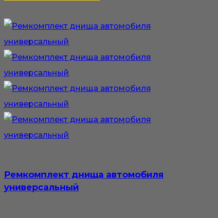
–
товар
4
имеет
200₽
несколько
вариаций.
Опции
можно
выбрать
на
странице
товара.
Ремкомплект днища автомобиля
универсальный