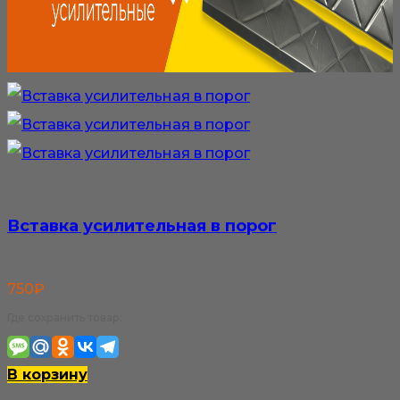
Вставка усилительная в порог
750
₽
Где сохранить товар:
В корзину