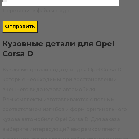
Перетащите файлы сюда
Кузовные детали для Opel
Corsa D
Кузовные детали подходят для Opel Corsa D,
которые необходимы при восстановлении
внешнего вида кузова автомобиля.
Ремкомплекты изготавливаются с полным
соответствием изгибов и форм оригинального
кузова автомобиля Opel Corsa D. Для заказа
выберите интересующий вас ремкомплект и