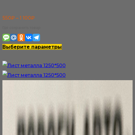
Диапазон
550
₽
–
1 100
₽
цен:
Где сохранить товар:
550₽
–
Этот
Выберите параметры
1
товар
100₽
имеет
несколько
вариаций.
Опции
можно
выбрать
на
странице