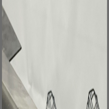
Опции
можно
выбрать
на
странице
товара.