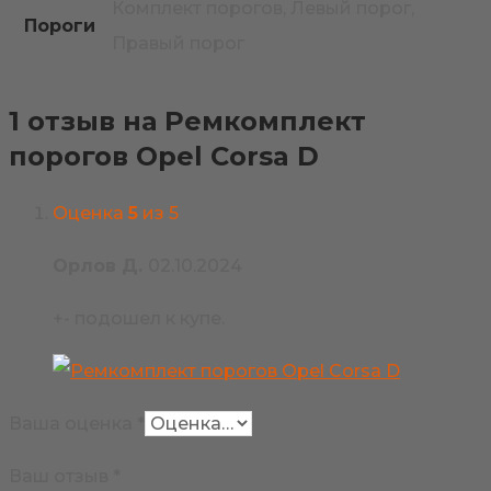
Комплект порогов, Левый порог,
Пороги
Правый порог
1 отзыв на
Ремкомплект
порогов Opel Corsa D
Оценка
5
из 5
Орлов Д.
02.10.2024
+- подошел к купе.
Ваша оценка
*
Ваш отзыв
*