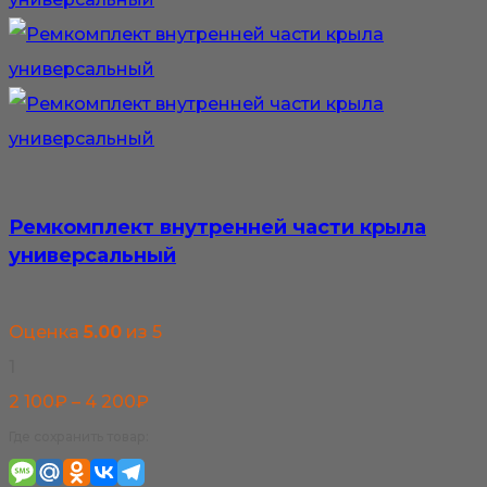
Ремкомплект внутренней части крыла
универсальный
Оценка
5.00
из 5
1
Диапазон
2 100
₽
–
4 200
₽
цен:
Где сохранить товар:
2