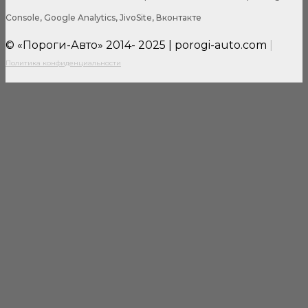
Console, Google Analytics, JivoSite, Вконтакте
© «Пороги-Авто» 2014- 2025 | porogi-auto.com
|
Политика конфиденциальности
Close
this
modul