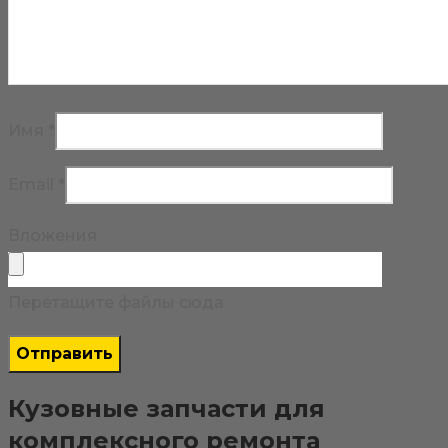
Имя
*
Email
*
Вложения
Перетащите файлы сюда
Кузовные запчасти для
комплексного ремонта