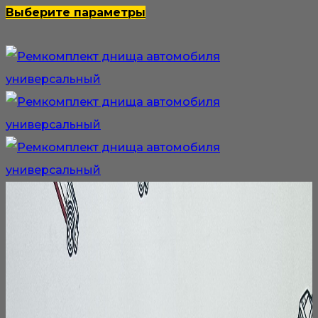
100₽
Этот
Выберите параметры
–
товар
4
имеет
200₽
несколько
вариаций.
Опции
можно
выбрать
на
странице
товара.