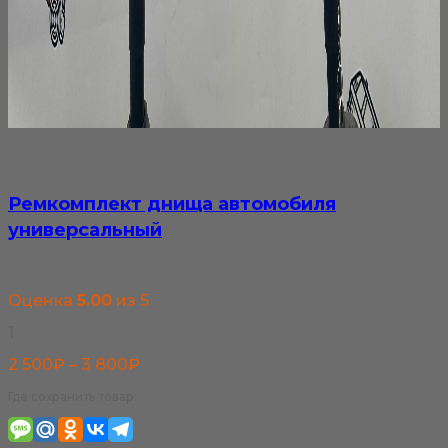
Ремкомплект днища автомобиля
универсальный
Оценка
5.00
из 5
1
Диапазон
2 500
₽
–
3 800
₽
цен:
Где сохранить товар:
2