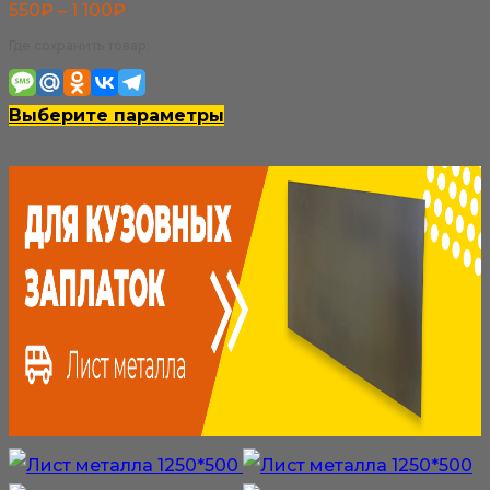
Диапазон
550
₽
–
1 100
₽
цен:
Где сохранить товар:
550₽
–
Этот
Выберите параметры
1
товар
100₽
имеет
несколько
вариаций.
Опции
можно
выбрать
на
странице
товара.