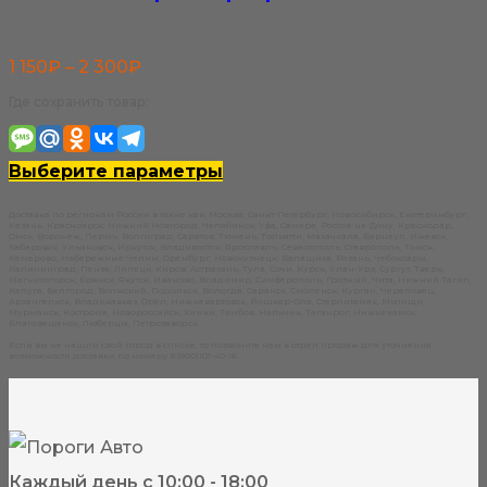
товара.
Диапазон
1 150
₽
–
2 300
₽
цен:
Где сохранить товар:
1
150₽
Этот
Выберите параметры
–
товар
Доставка по регионам России в такие как: Москва, Санкт-Петербург, Новосибирск, Екатеринбург,
Казань, Красноярск, Нижний Новгород, Челябинск, Уфа, Самара, Ростов-на-Дону, Краснодар,
2
имеет
Омск, Воронеж, Пермь, Волгоград, Саратов, Тюмень, Тольятти, Махачкала, Барнаул, Ижевск,
Хабаровск, Ульяновск, Иркутск, Владивосток, Ярославль, Севастополь, Ставрополь, Томск,
Кемерово, Набережные Челны, Оренбург, Новокузнецк, Балашиха, Рязань, Чебоксары,
Калининград, Пенза, Липецк, Киров, Астрахань, Тула, Сочи, Курск, Улан-Удэ, Сургут, Тверь,
300₽
несколько
Магнитогорск, Брянск, Якутск, Иваново, Владимир, Симферополь, Грозный, Чита, Нижний Тагил,
Калуга, Белгород, Волжский, Подольск, Вологда, Саранск, Смоленск, Курган, Череповец,
Архангельск, Владикавказ, Орёл, Нижневартовск, Йошкар-Ола, Стерлитамак, Мытищи,
вариаций.
Мурманск, Кострома, Новороссийск, Химки, Тамбов, Нальчик, Таганрог, Нижнекамск,
Благовещенск, Люберцы, Петрозаводск.
Опции
Если вы не нашли свой город в списке, то позвоните нам в отдел продаж для уточнения
возможности доставки по номеру 8(800)101-40-16.
можно
выбрать
на
Каждый день с 10:00 - 18:00
странице