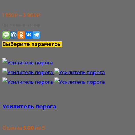
Диапазон
1 950
₽
–
3 900
₽
цен:
Где сохранить товар:
1
950₽
Этот
Выберите параметры
–
товар
3
имеет
900₽
несколько
вариаций.
Опции
можно
Усилитель порога
выбрать
на
Оценка
5.00
из 5
странице