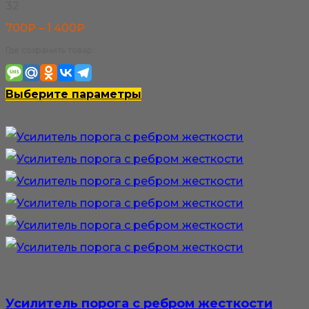
32
товара.
Диапазон
700
₽
–
1 400
₽
цен:
Где сохранить товар:
700₽
–
Этот
Выберите параметры
1
товар
400₽
имеет
несколько
вариаций.
Опции
можно
выбрать
на
странице
Усилитель порога с ребром жесткости