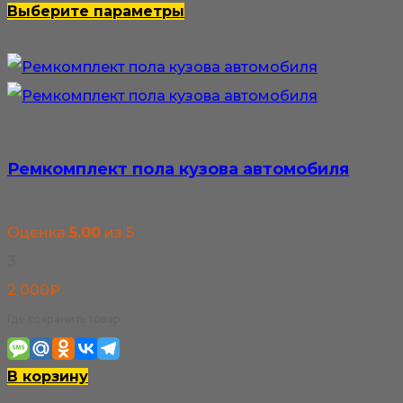
500₽
Этот
Выберите параметры
–
товар
3
имеет
800₽
несколько
вариаций.
Опции
Ремкомплект пола кузова автомобиля
можно
выбрать
Оценка
5.00
из 5
на
3
странице
2 000
₽
товара.
Где сохранить товар:
В корзину