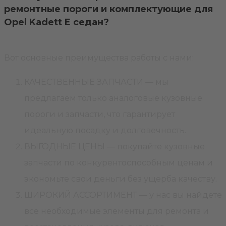
ремонтные пороги и комплектующие для
Opel Kadett E седан?
Вот основные преимущества работы с нами:
КАЧЕСТВЕННЫЕ ЗАПЧАСТИ — мы
предлагаем только аналоговые кузовные
пороги и запчасти, что гарантирует
идеальную посадку и долговечность.
ВЫГОДНЫЕ ЦЕНЫ — покупайте кузовные
запчасти по конкурентоспособным ценам и
экономьте свои деньги без ущерба качеству.
ШИРОКИЙ АССОРТИМЕНТ — у нас вы найдете
все необходимые элементы для ремонта и