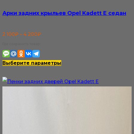
Арки задних крыльев Opel Kadett E седан
Диапазон
2 100
₽
–
4 200
₽
цен:
Где сохранить товар:
2
100₽
Этот
Выберите параметры
–
товар
4
имеет
200₽
несколько
вариаций.
Опции
можно
выбрать