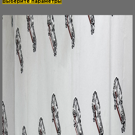
100₽
Этот
Выберите параметры
–
товар
4
имеет
200₽
несколько
вариаций.
Опции
можно
выбрать
на
странице
товара.