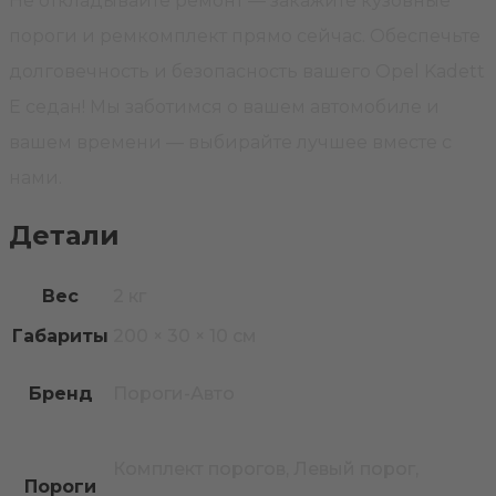
Не откладывайте ремонт — закажите кузовные
пороги и ремкомплект прямо сейчас. Обеспечьте
долговечность и безопасность вашего Opel Kadett
E седан! Мы заботимся о вашем автомобиле и
вашем времени — выбирайте лучшее вместе с
нами.
Детали
Вес
2 кг
Габариты
200 × 30 × 10 см
Бренд
Пороги-Авто
Комплект порогов, Левый порог,
Пороги