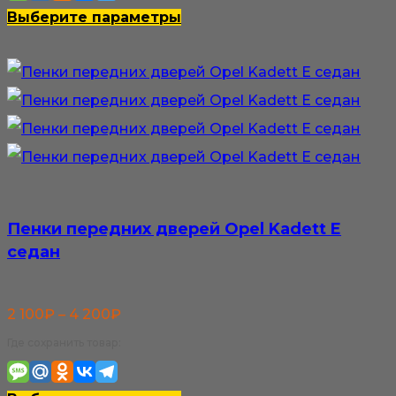
100₽
Этот
Выберите параметры
–
товар
4
имеет
200₽
несколько
вариаций.
Опции
можно
выбрать
Пенки передних дверей Opel Kadett E
на
седан
странице
товара.
Диапазон
2 100
₽
–
4 200
₽
цен:
Где сохранить товар:
2