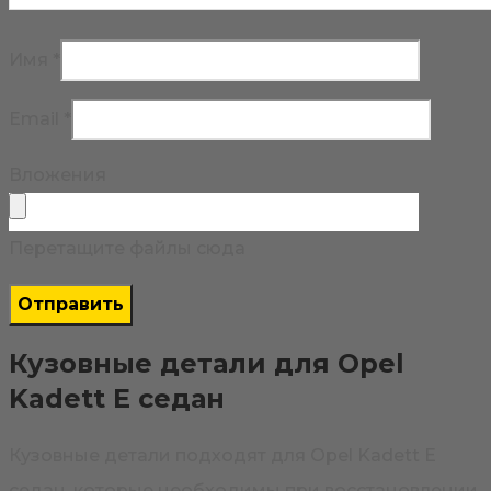
Имя
*
Email
*
Вложения
Перетащите файлы сюда
Кузовные детали для Opel
Kadett E седан
Кузовные детали подходят для Opel Kadett E
седан, которые необходимы при восстановлении