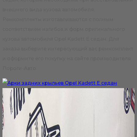
внешнего вида кузова автомобиля.
Ремкомплекты изготавливаются с полным
соответствием изгибов и форм оригинального
кузова автомобиля Opel Kadett E седан. Для
заказа выберите интересующий вас ремкомплект
и оформите его покупку на сайте производителя
Пороги-Авто.