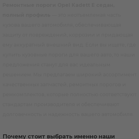
Ремонтные пороги Opel Kadett E седан,
полный профиль
— это неотъемлемая часть
кузова вашего автомобиля, обеспечивающая
защиту от повреждений, коррозии и придающая
ему аккуратный внешний вид. Если вы ищете, где
купить кузовные пороги для вашего авто, то наши
предложения станут для вас идеальным
решением. Мы предлагаем широкий ассортимент
качественных запчастей, ремонтных порогов и
ремкомплектов, которые полностью соответствуют
стандартам производителя и обеспечивают
долговечность и надежность вашего автомобиля.
Почему стоит выбрать именно наши