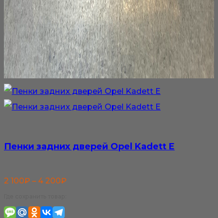
Пенки задних дверей Opel Kadett E
Диапазон
2 100
₽
–
4 200
₽
цен:
Где сохранить товар:
2