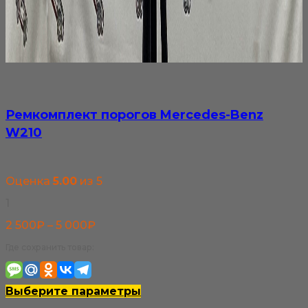
Ремкомплект порогов Mercedes-Benz
W210
Оценка
5.00
из 5
1
Диапазон
2 500
₽
–
5 000
₽
цен:
Где сохранить товар:
2
500₽
Этот
Выберите параметры