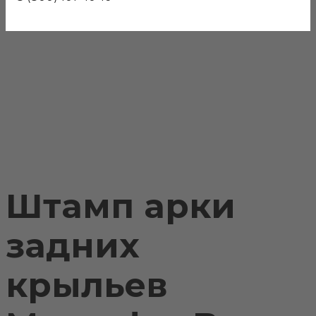
Штамп арки
задних
крыльев