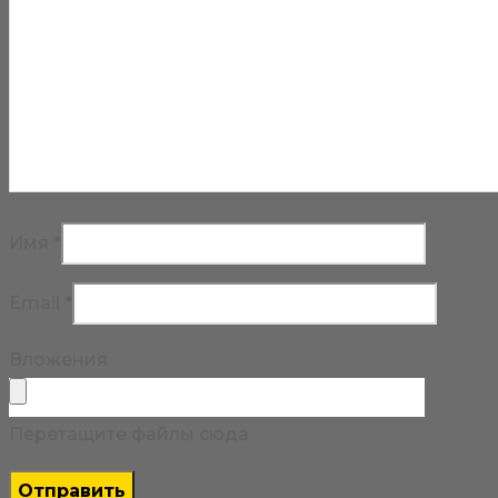
Имя
*
Email
*
Вложения
Перетащите файлы сюда