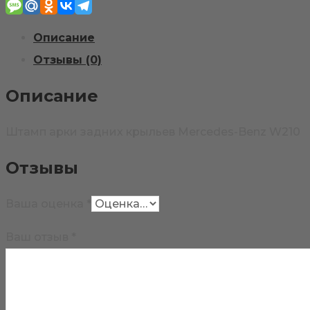
Mercedes-
Описание
Benz
Отзывы (0)
W210
Описание
Штамп арки задних крыльев Mercedes-Benz W210
Отзывы
Ваша оценка
*
Ваш отзыв
*