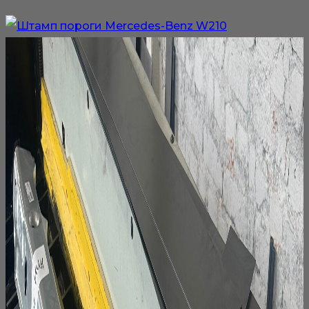
–
товар
5
имеет
000₽
несколько
вариаций.
Опции
можно
выбрать
на
странице
товара.