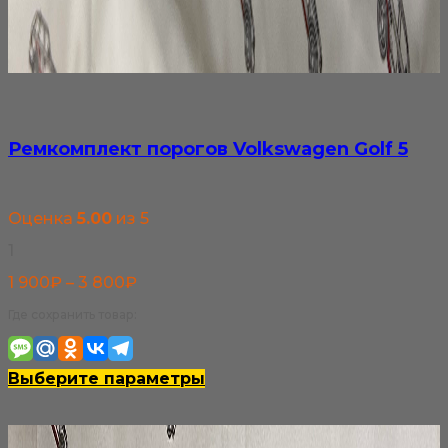
Ремкомплект порогов Volkswagen Golf 5
Оценка
5.00
из 5
1
Диапазон
1 900
₽
–
3 800
₽
цен:
Где сохранить товар:
1
900₽
Этот
Выберите параметры
–
товар
3
имеет