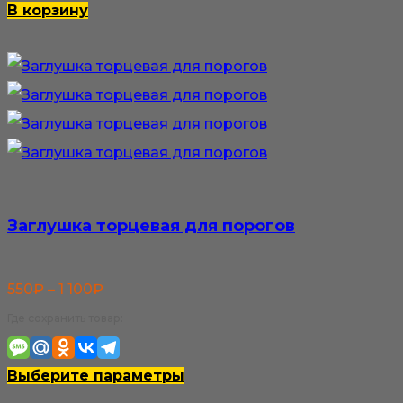
В корзину
Заглушка торцевая для порогов
Диапазон
550
₽
–
1 100
₽
цен:
Где сохранить товар:
550₽
–
Этот
Выберите параметры