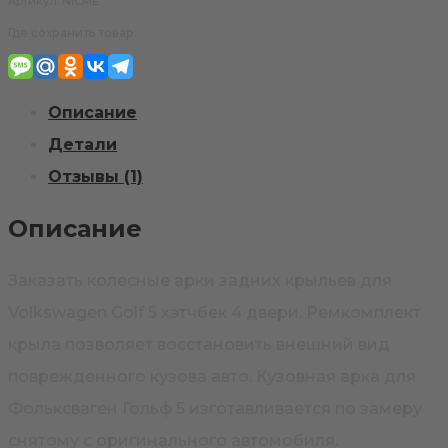
Артикул:
NICME
Volkswagen
Где сохранить товар:
Golf
5
Описание
Детали
Отзывы (1)
Описание
Заказать колесные арки задних крыльев для
Volkswagen Golf 5 хэтчбек 4 двери. Ремкомплект
крыла позволяет восстановить внешний вид
поврежденного кузова авто. Кузовная арка для
Фольксваген Гольф 5 изготавливается по замеру
снятому с оригинального автомобиля.