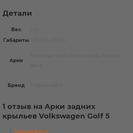
Детали
Вес
2 кг
Габариты
120 × 15 × 10 см
Комплект арок, Левая арка, Правая
Арки
арка
Бренд
Пороги-Авто
1 отзыв на
Арки задних
крыльев Volkswagen Golf 5
Оценка
5
из 5