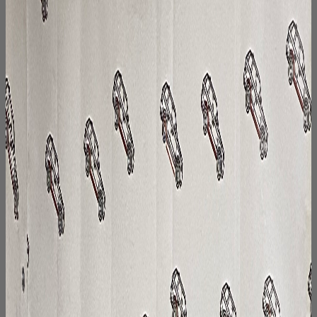
800₽
несколько
вариаций.
Опции
можно
выбрать
на
странице
товара.