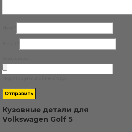
Имя
*
Email
*
Вложения
Перетащите файлы сюда
Кузовные детали для
Volkswagen Golf 5