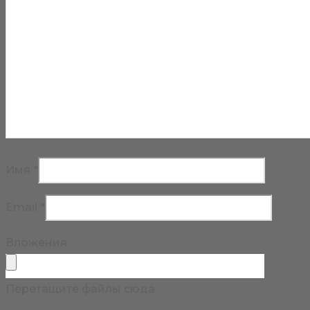
Имя
*
Email
*
Вложения
Перетащите файлы сюда