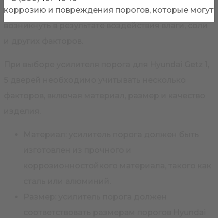
коррозию и повреждения порогов, которые могут
возникнуть в результате воздействия влаги, соли
и других факторов.
При выборе усилителя порога для Hyundai Getz 1,
5 дверей необходимо учитывать несколько
факторов, включая материал, размер и качество
изделия.
Материал: усилитель порога должен быть
изготовлен из прочного и
коррозионностойкого материала, такого как
сталь или алюминий.
Размер: усилитель порога должен
соответствовать размерам порогов Hyundai