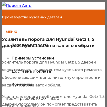
Производство кузовных деталей
МЕНЮ
Усилитель порога для Hyundai Getz 1, 5
Каталог деталей
дверей: нужен ли он и как его выбрать
Примеры установки
Усилитель порога для Hyundai Getz 1, 5 дверей
является важным элементом кузовного ремонта,
Доставка и оплата
обеспечивающим дополнительную прочность и
Контакты
защиту порогов автомобиля.
Усилитель порога необходим для Hyundai Getz 1, 5
Время работы: 10:00 - 18:00
дверей, поскольку он помогает предотвратить
8 (800) 101-40-16