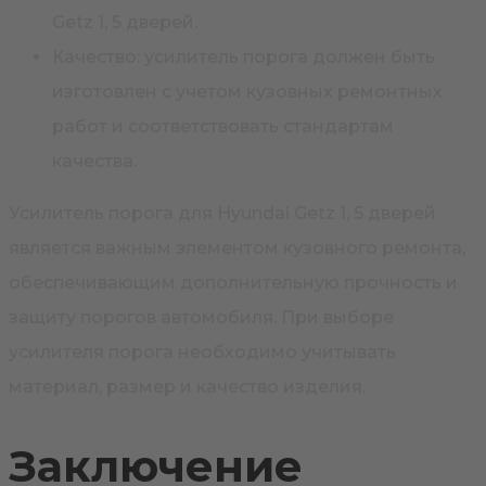
Getz 1, 5 дверей.
Качество: усилитель порога должен быть
изготовлен с учетом кузовных ремонтных
работ и соответствовать стандартам
качества.
Усилитель порога для Hyundai Getz 1, 5 дверей
является важным элементом кузовного ремонта,
обеспечивающим дополнительную прочность и
защиту порогов автомобиля. При выборе
усилителя порога необходимо учитывать
материал, размер и качество изделия.
Заключение