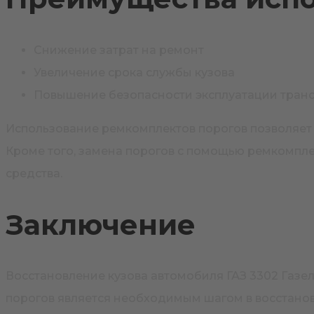
Снижение затрат на ремонт
Увеличение срока службы кузова
Повышение безопасности эксплуатации транс
Использование ремкомплектов порогов позволяет 
Кроме того, замена порогов с помощью ремкомпле
средства.
Заключение
Восстановление кузова автомобиля ГАЗ 3302 Газ
порогов является необходимым шагом в восстанов