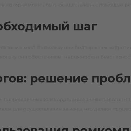
гов, которая может быть осуществлена с помощью р
еобходимый шаг
язвимых мест, поскольку они подвержены коррози
кольку она обеспечивает надежность и безопасност
гов: решение проб
 поврежденных или корродированных порогов на а
иалы для осуществления замены, что делает проце
льзования ремкомп