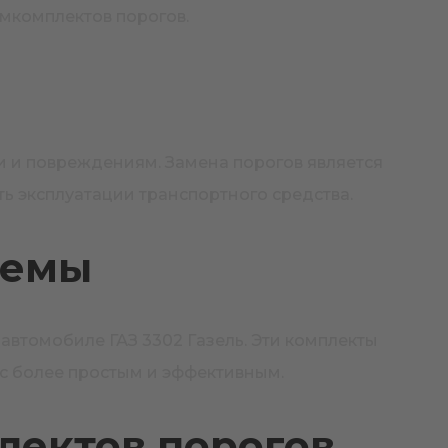
емкомплектов порогов.
и и повреждениям. Замена порогов является
ь эксплуатации транспортного средства.
лемы
втомобиле ГАЗ 3302 Газель. Эти комплекты
сс более простым и эффективным.
лектов порогов