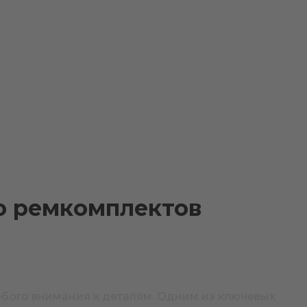
ью ремкомплектов
обого внимания к деталям. Одним из ключевых