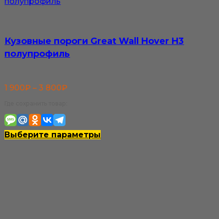
Кузовные пороги Great Wall Hover H3
полупрофиль
Диапазон
1 900
₽
–
3 800
₽
цен:
Где сохранить товар:
1
900₽
Этот
Выберите параметры
–
товар
3
имеет
800₽
несколько
вариаций.
Опции