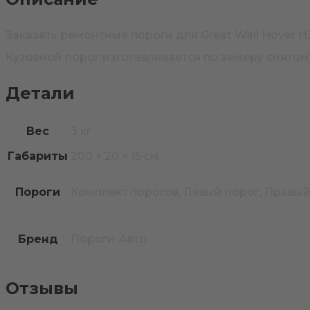
Заказать ремонтные пороги для Great Wall Hover 
Кузовной порог изготавливается по замеру снятом
Детали
Вес
3 кг
Габариты
200 × 20 × 15 см
Пороги
Комплект порогов, Левый порог, Правый
Бренд
Пороги-Авто
Отзывы