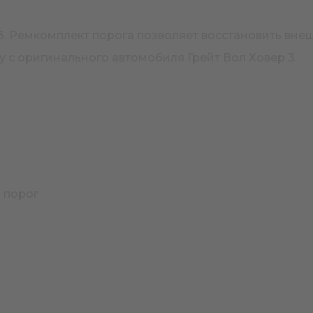
H3. Ремкомплект порога позволяет восстановить вн
у с оригинального автомобиля Грейт Вол Ховер 3.
 порог