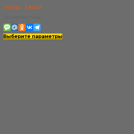
Диапазон
1 900
₽
–
3 800
₽
цен:
Где сохранить товар:
1
900₽
Этот
Выберите параметры
–
товар
3
имеет
800₽
несколько
вариаций.
Опции
можно
выбрать
на
странице
товара.