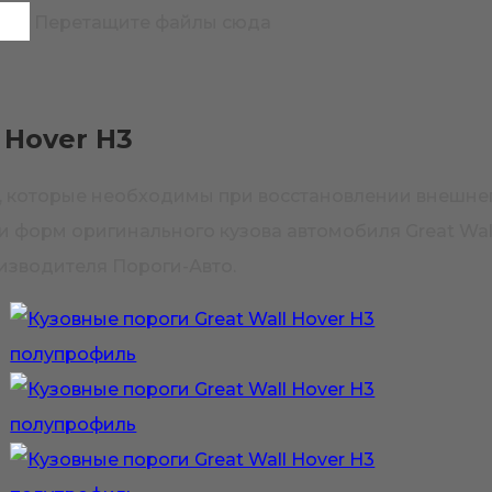
Перетащите файлы сюда
 Hover H3
H3, которые необходимы при восстановлении внешне
и форм оригинального кузова автомобиля Great Wal
изводителя Пороги-Авто.