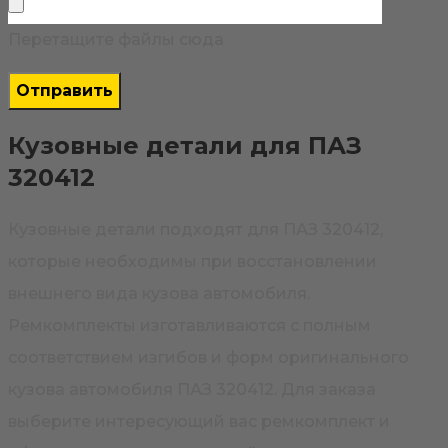
Перетащите файлы сюда
Кузовные детали для ПАЗ
320412
Кузовные детали подходят для ПАЗ 320412,
которые необходимы при восстановлении
внешнего вида кузова автомобиля.
Ремкомплекты изготавливаются с полным
соответствием изгибов и форм оригинального
кузова автомобиля ПАЗ 320412. Для заказа
выберите интересующий вас ремкомплект и