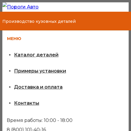
Производство кузовных деталей
МЕНЮ
Каталог деталей
Примеры установки
Доставка и оплата
Контакты
Время работы: 10:00 - 18:00
8 (800) 101-40-16