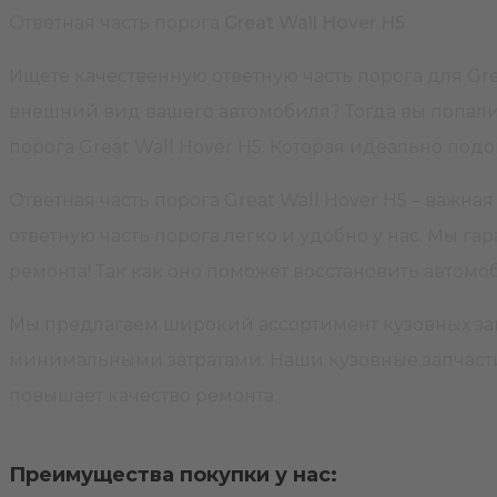
Ответная часть порога
Great Wall Hover H5.
Ищете качественную ответную часть порога для Grea
внешний вид вашего автомобиля? Тогда вы попали 
порога Great Wall Hover H5. Которая идеально под
Ответная часть порога Great Wall Hover H5 – важн
ответную часть порога легко и удобно у нас. Мы га
ремонта! Так как оно поможет восстановить авто
Мы предлагаем широкий ассортимент кузовных зап
минимальными затратами. Наши кузовные запчасти 
повышает качество ремонта.
Преимущества покупки у нас: