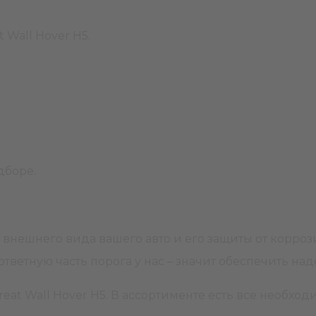
 Wall Hover H5.
одборе.
ию внешнего вида вашего авто и его защиты от корр
ответную часть порога у нас – значит обеспечить н
at Wall Hover H5. В ассортименте есть все необход