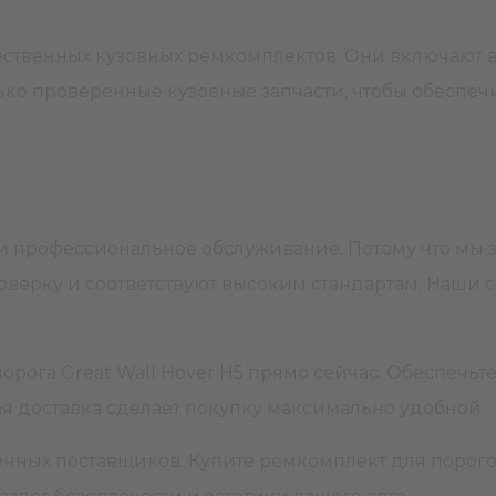
ы.
ественных кузовных ремкомплектов. Они включают
лько проверенные кузовные запчасти, чтобы обеспе
ь и профессиональное обслуживание. Потому что мы
оверку и соответствуют высоким стандартам. Наши 
порога Great Wall Hover H5 прямо сейчас. Обеспечь
ая доставка сделает покупку максимально удобной.
нных поставщиков. Купите ремкомплект для порого