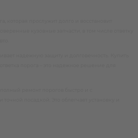
га, которая прослужит долго и восстановит
веренные кузовные запчасти, в том числе ответку
авто.
ечивает надежную защиту и долговечность. Купить
 ответка порога – это надежное решение для
полный ремонт порогов быстро и с
точной посадкой. Это облегчает установку и