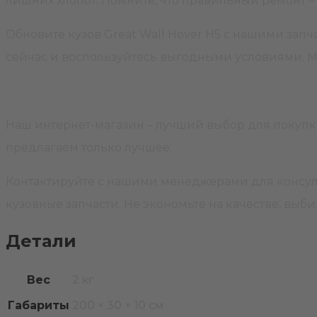
лишних хлопот. Помните, что правильный ремонт – 
Обновите кузов Great Wall Hover H5 с нашими запч
сейчас и воспользуйтесь выгодными условиями. М
Наш интернет-магазин – лучший выбор для покупки
предлагаем только лучшее.
Контактируйте с нашими менеджерами для консул
кузовные запчасти. Не экономьте на качестве, выб
Детали
Вес
2 кг
Габариты
200 × 30 × 10 см