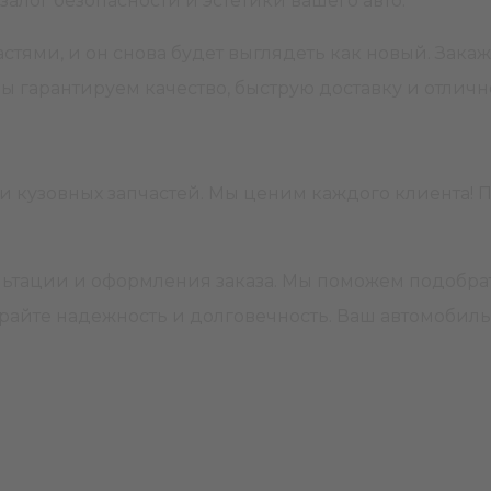
залог безопасности и эстетики вашего авто.
астями, и он снова будет выглядеть как новый. Зака
ы гарантируем качество, быструю доставку и отлич
 кузовных запчастей. Мы ценим каждого клиента! П
ьтации и оформления заказа. Мы поможем подобрат
ирайте надежность и долговечность. Ваш автомобиль