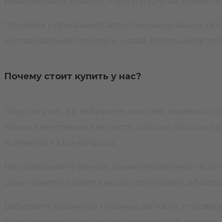
ремкомплекты, ответки, пороги и другие элемент
Обновите кузов вашего авто с помощью наших кач
восстановления порогов и кузова. Используйте то
Почему стоит купить у нас?
Покупая у нас, вы выбираете качество, надежност
только качественные запчасти, которые прошли пр
и ответить на все вопросы.
Не откладывайте ремонт, закажите ответную часть 
цены приятно удивят каждого покупателя, а быстр
Выбирайте надежные кузовные запчасти у провере