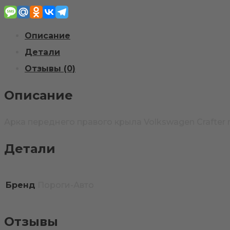
правого
крыла
Описание
Volkswagen
Детали
Crafter
Отзывы (0)
mini
Описание
Арка переднего правого крыла Volkswagen Crafter 
Детали
Бренд
Пороги-Авто
Отзывы