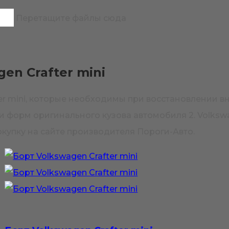
Перетащите файлы сюда
en Crafter mini
ter mini, которые необходимы при восстановлении 
 форм оригинального кузова автомобиля 2. Volkswag
купку на сайте производителя Пороги-Авто.