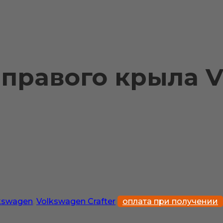
 правого крыла 
kswagen
,
Volkswagen Crafter
оплата при получении